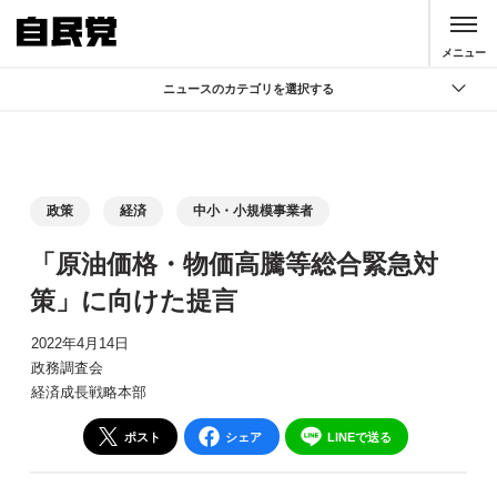
このページの本文へ移動
メニュー
ニュースのカテゴリを選択する
全て
政策
記者会見
政策
経済
中小・小規模事業者
党声明
「原油価格・物価高騰等総合緊急対
お知らせ
策」に向けた提言
活動局
2022年4月14日
政務調査会
経済成長戦略本部
ポスト
シェア
LINEで送る