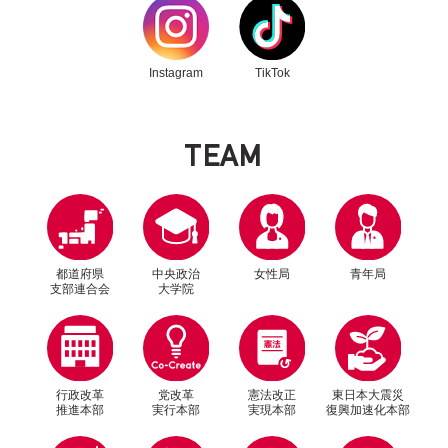
Instagram
TikTok
T
E
A
M
都道府県
中央政治
女性局
青年局
支部連合会
大学院
行政改革
党改革
憲法改正
東日本大震災
推進本部
実行本部
実現本部
復興加速化本部
別ウィンドウリンク
別ウィンドウリンク