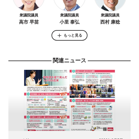
衆議院議員
衆議院議員
衆議院議員
高市 早苗
小里 泰弘
西村 康稔
もっと見る
関連ニュース
衆議院議員
衆議院議員
衆議院議員
大串 正樹
佐々木 紀
尾身 朝子
参議院議員
上月 良祐