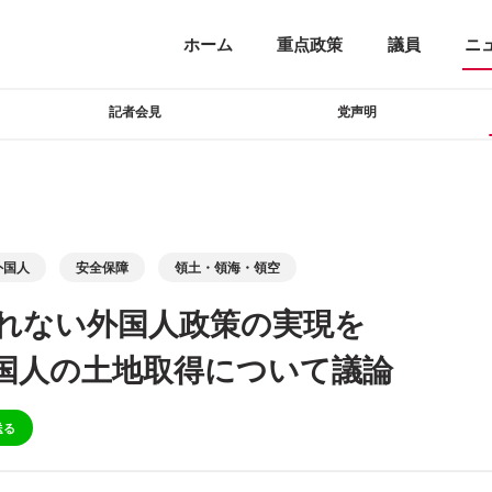
ホーム
重点政策
議員
ニ
記者会見
党声明
外国人
安全保障
領土・領海・領空
れない外国人政策の実現を
国人の土地取得について議論
送る