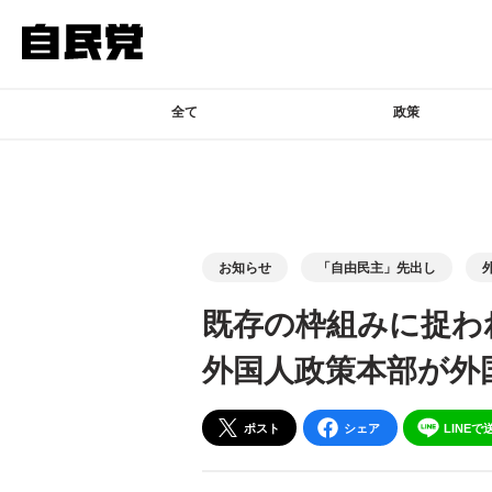
このページの本文へ移動
全て
政策
お知らせ
「自由民主」先出し
既存の枠組みに捉わ
外国人政策本部が外
ポスト
シェア
LINEで