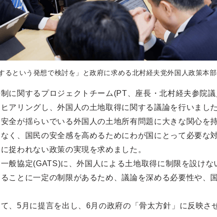
するという発想で検討を」と政府に求める北村経夫党外国人政策本部
制に関するプロジェクトチーム(PT、座長・北村経夫参院議員
てヒアリングし、外国人の土地取得に関する議論を行いまし
は安全が揺らいでいる外国人の土地所有問題に大きな関心を
はなく、国民の安全感を高めるためにわが国にとって必要な
みに捉われない政策の実現を求めました。
一般協定(GATS)に、外国人による土地取得に制限を設け
することに一定の制限があるため、議論を深める必要性や、
て、5月に提言を出し、6月の政府の「骨太方針」に反映さ