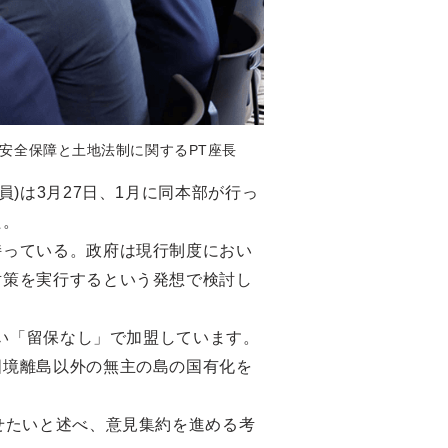
安全保障と土地法制に関するPT座長
)は3月27日、1月に同本部が行っ
た。
持っている。政府は現行制度におい
対策を実行するという発想で検討し
ない「留保なし」で加盟しています。
国境離島以外の無主の島の国有化を
せたいと述べ、意見集約を進める考