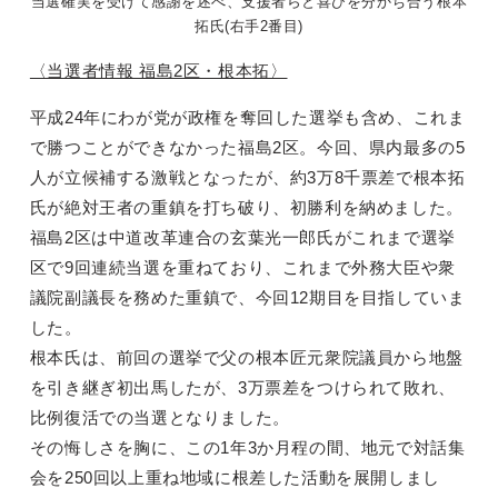
当選確実を受けて感謝を述べ、支援者らと喜びを分かち合う根本
拓氏(右手2番目)
〈当選者情報 福島2区・根本拓〉
平成24年にわが党が政権を奪回した選挙も含め、これま
で勝つことができなかった福島2区。今回、県内最多の5
人が立候補する激戦となったが、約3万8千票差で根本拓
氏が絶対王者の重鎮を打ち破り、初勝利を納めました。
福島2区は中道改革連合の玄葉光一郎氏がこれまで選挙
区で9回連続当選を重ねており、これまで外務大臣や衆
議院副議長を務めた重鎮で、今回12期目を目指していま
した。
根本氏は、前回の選挙で父の根本匠元衆院議員から地盤
を引き継ぎ初出馬したが、3万票差をつけられて敗れ、
比例復活での当選となりました。
その悔しさを胸に、この1年3か月程の間、地元で対話集
会を250回以上重ね地域に根差した活動を展開しまし