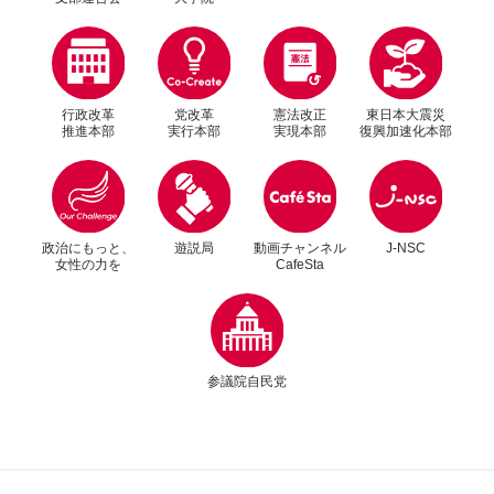
行政改革
党改革
憲法改正
東日本大震災
推進本部
実行本部
実現本部
復興加速化本部
別ウィンドウリンク
別ウィンドウリンク
政治にもっと、
遊説局
動画チャンネル
J-NSC
女性の力を
CafeSta
別ウィンドウリンク
参議院自民党