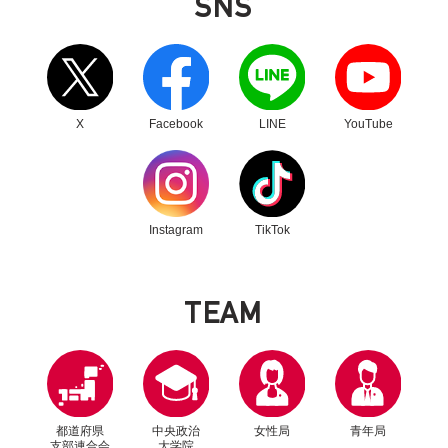
SNS
別ウィンドウリンク
別ウィンドウリンク
別ウィンドウリンク
別ウィンドウリンク
X
Facebook
LINE
YouTube
別ウィンドウリンク
別ウィンドウリンク
Instagram
TikTok
T
E
A
M
都道府県
中央政治
女性局
青年局
支部連合会
大学院