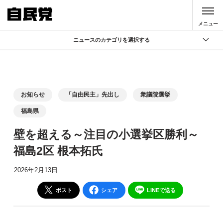
このページの本文へ移動
メニュー
ニュースのカテゴリを選択する
全て
政策
記者会見
お知らせ
「自由民主」先出し
衆議院選挙
党声明
福島県
お知らせ
壁を超える～注目の小選挙区勝利～
活動局
福島2区 根本拓氏
2026年2月13日
ポスト
シェア
LINEで送る