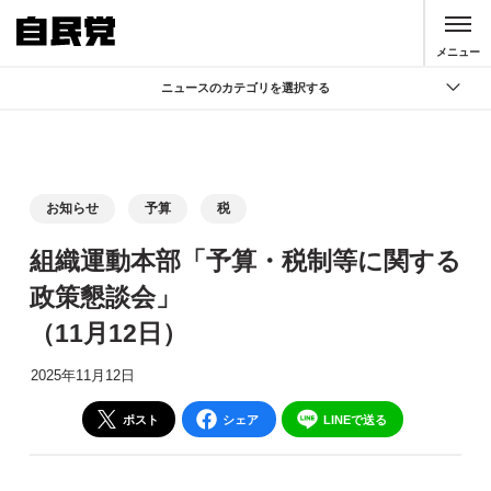
このページの本文へ移動
メニュー
ニュースのカテゴリを選択する
全て
政策
記者会見
お知らせ
予算
税
党声明
組織運動本部「予算・税制等に関する
お知らせ
政策懇談会」
活動局
（11月12日）
2025年11月12日
ポスト
シェア
LINEで送る