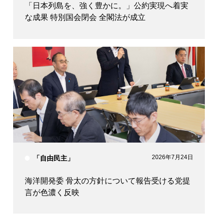
「日本列島を、強く豊かに。」公約実現へ着実
な成果 特別国会閉会 全閣法が成立
2026年7月24日
「自由民主」
海洋開発委 骨太の方針について報告受ける党提
言が色濃く反映