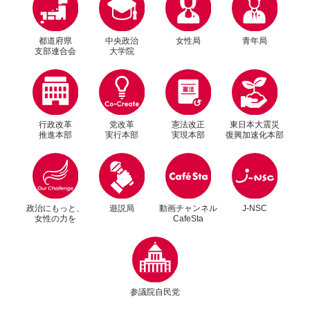
都道府県
中央政治
女性局
青年局
支部連合会
大学院
行政改革
党改革
憲法改正
東日本大震災
推進本部
実行本部
実現本部
復興加速化本部
別ウィンドウリンク
別ウィンドウリンク
政治にもっと、
遊説局
動画チャンネル
J-NSC
女性の力を
CafeSta
別ウィンドウリンク
参議院自民党