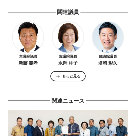
関連議員
衆議院議員
衆議院議員
衆議院議員
新藤 義孝
永岡 桂子
塩崎 彰久
もっと見る
関連ニュース
参議院議員
参議院議員
衆議院議員
こやり 隆史
滝波 宏文
加藤 鮎子