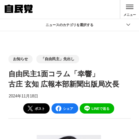
このページの本文へ移動
メニュー
ニュースのカテゴリを選択する
全て
政策
記者会見
お知らせ
「自由民主」先出し
党声明
自由民主1面コラム「幸響」
お知らせ
古庄 玄知 広報本部新聞出版局次長
活動局
2024年11月18日
ポスト
シェア
LINEで送る