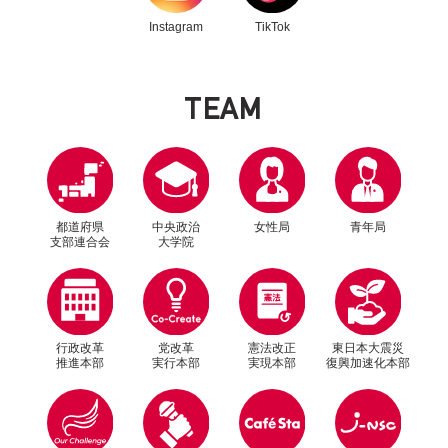
Instagram
TikTok
T
E
A
M
都道府県
中央政治
女性局
青年局
支部連合会
大学院
行政改革
党改革
憲法改正
東日本大震災
推進本部
実行本部
実現本部
復興加速化本部
別ウィンドウリンク
別ウィンドウリンク