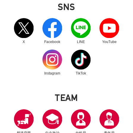
SNS
長風文教基金会訪日団が青年局役員へ表敬訪問
別ウィンドウリンク
別ウィンドウリンク
別ウィンドウリンク
別ウィンドウリンク
X
Facebook
LINE
YouTube
別ウィンドウリンク
別ウィンドウリンク
Instagram
TikTok
T
E
A
M
2024年8月23日
青年局
青年局海外研修（台湾）で花蓮を訪問し、第50
回TEAM-11を実施
都道府県
中央政治
女性局
青年局