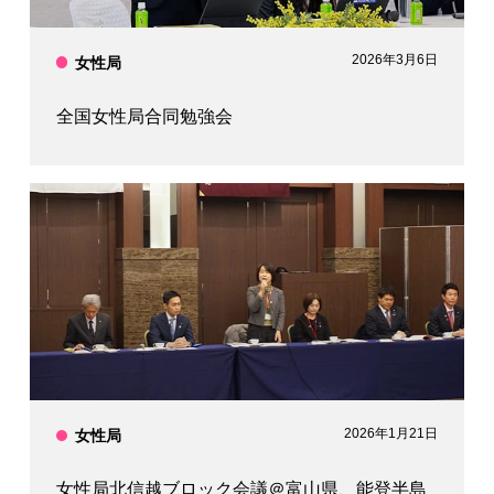
師・保健師)
雙葉高等学校卒業
2026年3月6日
女性局
全国女性局合同勉強会
2026年1月21日
女性局
女性局北信越ブロック会議＠富山県、能登半島