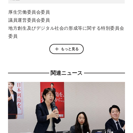
厚生労働委員会委員
議員運営委員会委員
地方創生及びデジタル社会の形成等に関する特別委員会
委員
党 デジタル社会推進本部こどもDXPT事務局長
もっと見る
党 中央政治大学院副学院長
党 厚生労働部会看護問題小委員会事務局次長
党 青年局次長(政策・広報部副部長・国際副部長)
関連ニュース
党 女性局次長
党 デジタル社会推進本部防災DXPT事務局次長
衆議院議員政策担当秘書
公益社団法人日本看護協会参与
早稲田大学大学院法務研究科修了(弁護士)
東京医科歯科大学院医学部保健衛生学研究科博士前期課
程修了
東京医科歯科大学医学部保健衛生学研究科卒業(看護