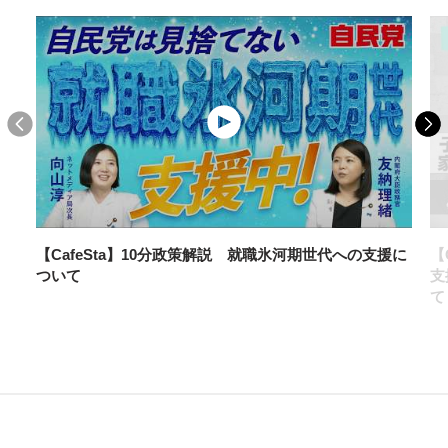
2024年12月13日
青年局
青年局定例会議を開催
【CafeSta】10分政策解説 就職氷河期世代への支援に
【
ついて
支
て
2024年11月12日
青年局