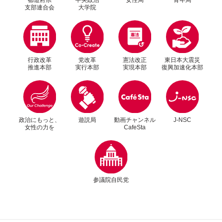
支部連合会
大学院
行政改革
党改革
憲法改正
東日本大震災
推進本部
実行本部
実現本部
復興加速化本部
別ウィンドウリンク
別ウィンドウリンク
2024年8月22日
青年局
政治にもっと、
遊説局
動画チャンネル
J-NSC
女性の力を
CafeSta
青年局海外研修を台湾で実施、頼清徳総統をは
別ウィンドウリンク
じめとした要人と意見交換
参議院自民党
関連ニュースを
さらに詳しく見る場合は
サイト内検索をご利用ください。