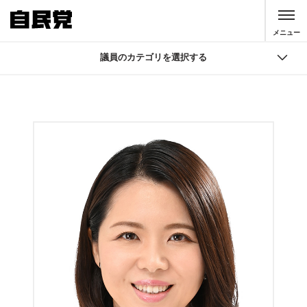
このページの本文へ移動
メニュー
議員のカテゴリを選択する
議員
国会議員検索
自由民主党 役員
大臣・副大臣・政務官