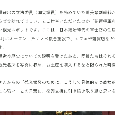
県選出の立法委員（国会議員）を務めていた蕭美琴副総統
らぜひ訪れてほしい、とご推挙いただいたのが「花蓮将軍府1
い観光スポットです。ここは、日本統治時代の軍士官の住
4月にオープンしたリノベ複合施設で、カフェや雑貨店など
す。
構造や歴史についての説明を受けたあと、団員たちはそれ
観光名所を写真に収め、お土産を購入するなど限られた時
さんからの「観光振興のために、こうして具体的かつ直接
に心強い」との言葉に、復興支援に引き続き取り組む思い