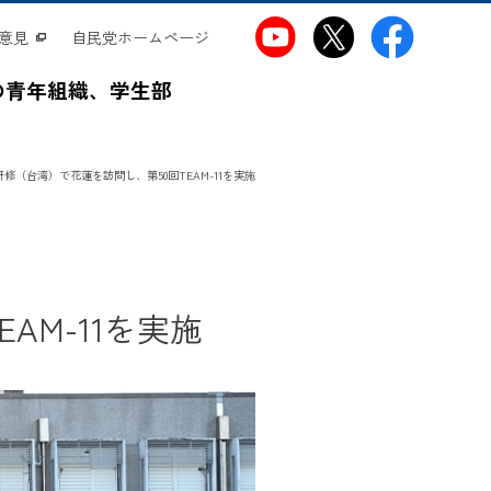
意見
自民党ホームページ
の青年組織、学生部
修（台湾）で花蓮を訪問し、第50回TEAM-11を実施
AM-11を実施