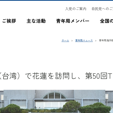
入党のご案内
自民党へのご
ご挨拶
主な活動
青年局メンバー
全国
ホーム
青年局ニュース
青年局海外研
台湾）で花蓮を訪問し、第50回TE