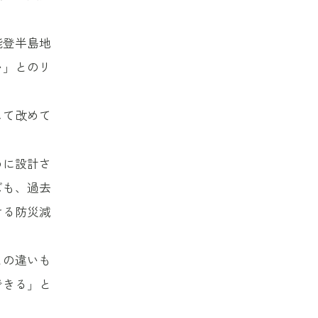
能登半島地
い」とのリ
して改めて
めに設計さ
ズも、過去
ける防災減
との違いも
できる」と
。