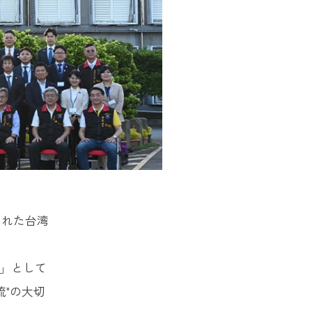
われた台湾
1」として
流"の大切