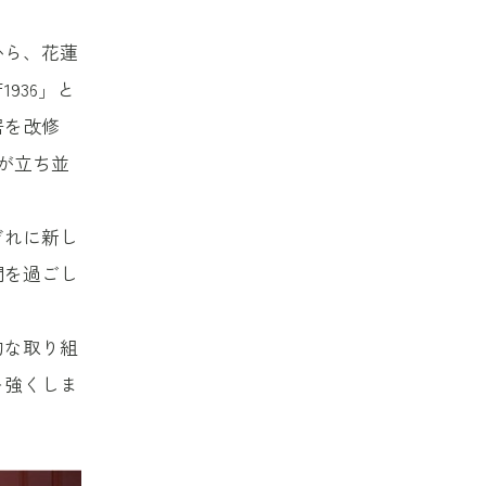
から、花蓮
936」と
居を改修
が立ち並
ぞれに新し
間を過ごし
的な取り組
を強くしま