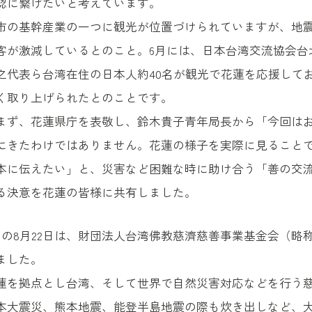
認に繋げたいと考えています。
市の基幹産業の一つに観光が位置づけられていますが、地
客が激減しているとのこと。6月には、日本台湾交流協会台
之代表ら台湾在住の日本人約40名が観光で花蓮を応援して
く取り上げられたとのことです。
まず、花蓮県庁を表敬し、鈴木貴子青年局長から「今回は
にきたわけではありません。花蓮の様子を実際に見ること
本に伝えたい」と、災害など困難な時に助け合う「善の交
る決意を花蓮の皆様に共有しました。
目の8月22日は、財団法人台湾佛教慈濟慈善事業基金会（略称
ました。
蓮を拠点とし台湾、そして世界で自然災害対応などを行う
本大震災、熊本地震、能登半島地震の際も炊き出しなど、