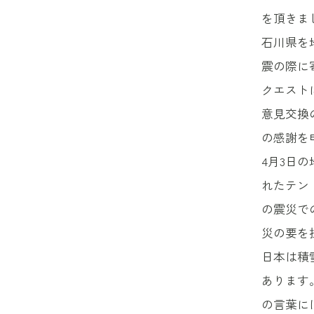
を頂きま
石川県を
震の際に
クエスト
意見交換
の感謝を
4月3日
れたテン
の震災で
災の要を
日本は積
あります
の言葉に