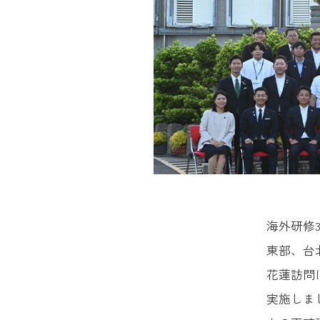
海外研修3
東部、台
花蓮訪問
実施しま