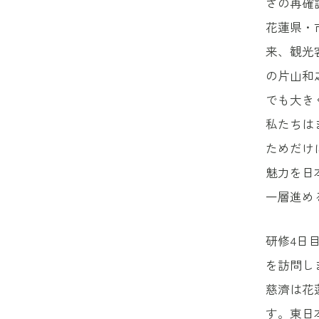
さの再確
花蓮県・
来、観光
の片山和
でも大き
私たちは
ためだけ
魅力を日
一層進め
研修4日
を訪問し
慈濟は花
す。東日