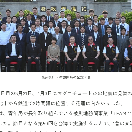
花蓮県庁への訪問時の記念写真
日目の8月21日、4月3日にマグニチュード7.2の地震に見舞
北市から鉄道で2時間弱に位置する花蓮に向かいました。
は、青年局が長年取り組んでいる被災地訪問事業「TEAM-1
した。節目となる第50回を台湾で実施することで、"善の交