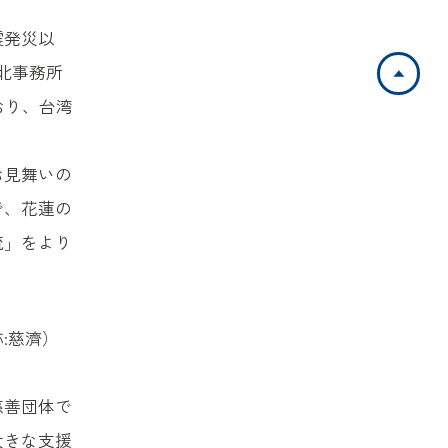
震発災以
ペ
北事務所
おり、台湾
お見舞いの
で、花蓮の
流」をより
:慈濟）
慈善団体で
大きな支援