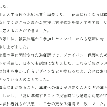
した。
地元とする佐々木紀元青年局長より、「花蓮に行くならば
寄せてくださった温かな支援に直接感謝を伝えてきてほし
に応えることができました。
の際には、被災県連から参加したメンバーからも慈濟に対
申し上げました。
の地震の際に開設された避難所では、プライバシー保護のた
トが活躍し、日本でも話題になりました。これら防災グッ
の教訓を生かし自らデザインなども携わるなど、台湾にお
担っているとのことでした。
雪寒冷地があること、津波への備えが必要なことなど台湾
。しかし、「常に準備することで災害時にも迅速な対応が
は参加者誰もが共感し、日台の更なる連携で一致しました