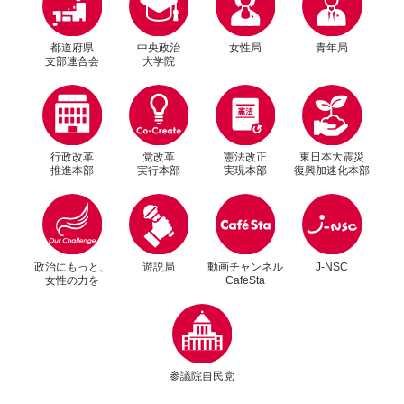
2024年5月28日
政策
時代に即した新しい形の日本の国際協力に向け
都道府県
中央政治
女性局
青年局
支部連合会
大学院
て国際協力調査会が提言を申し入れ
行政改革
党改革
憲法改正
東日本大震災
推進本部
実行本部
実現本部
復興加速化本部
別ウィンドウリンク
別ウィンドウリンク
政治にもっと、
遊説局
動画チャンネル
J-NSC
女性の力を
CafeSta
別ウィンドウリンク
2023年12月13日
中央政治大学院
第5期「自民党静岡県政経塾2023」修了式
参議院自民党