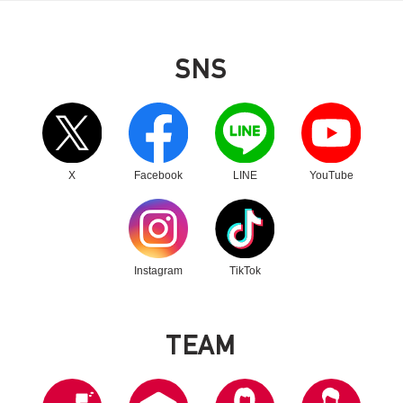
2024年6月3日
政策
SNS
「社会機能移転分散型国づくりの加速化に向け
別ウィンドウリンク
別ウィンドウリンク
別ウィンドウリンク
別ウィンドウリンク
た提言」～「国家危機管理」と「地方創生」を
車の両輪とした社会機能の分散を目指して～
X
Facebook
LINE
YouTube
別ウィンドウリンク
別ウィンドウリンク
Instagram
TikTok
T
E
A
M