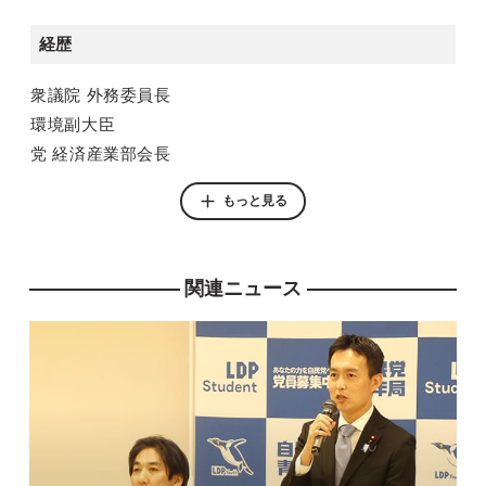
内閣府特命担当大臣（経済財政政策、規制改革）
経歴
衆議院 外務委員長
環境副大臣
党 経済産業部会長
党 情報調査局長
もっと見る
北朝鮮による拉致問題等に関する特別委員会委員長
外務副大臣
党 外交部会長
関連ニュース
外務大臣政務官
外務省職員