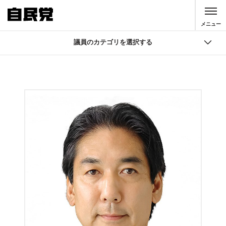
このページの本文へ移動
メニュー
議員のカテゴリを選択する
議員
国会議員検索
自由民主党 役員
大臣・副大臣・政務官