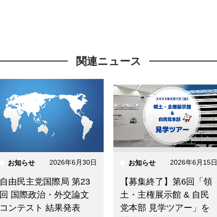
関連ニュース
2026年6月30日
2026年6月15
お知らせ
お知らせ
自由民主党国際局 第23
【募集終了】第6回「領
回 国際政治・外交論文
土・主権展示館 & 自民
コンテスト 結果発表
党本部 見学ツアー」を