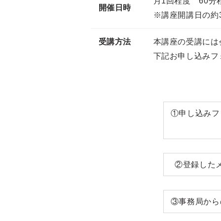
月1回程度 60分
開催日時
※講座開講日の約
受講方法
本講座の受講には
下記お申し込みフ
①申し込みフ
②登録した
③事務局から