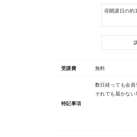
④開講日の約
受講費
無料
数日経っても会員
それでも届かない場合は
特記事項