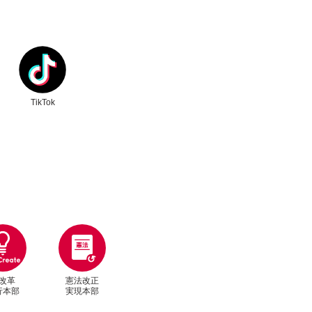
ク
別ウィンドウリンク
TikTok
改革
憲法改正
行本部
実現本部