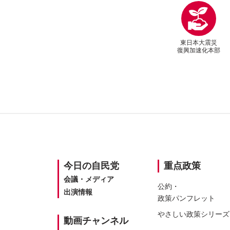
東日本大震災
復興加速化本部
SITEMAP
今日の
自民党
重点政策
会議・メディア
公約・
出演情報
政策パンフレット
やさしい
政策シリーズ
動画
チャンネル