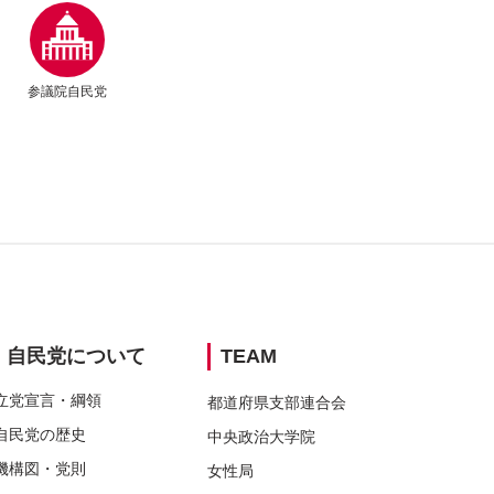
別ウィンドウリンク
参議院自民党
ウィンドウリンク
ウィンドウリンク
別ウィンドウリンク
別ウィンドウリンク
別ウィンドウリンク
自民党に
ついて
TEAM
立党宣言・
綱領
都道府県支部連合会
自民党の
歴史
中央政治大学院
機構図・
党則
女性局