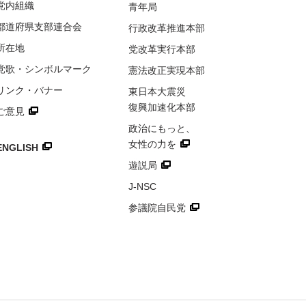
党内組織
青年局
都道府県
支部連合会
行政改革推進本部
所在地
党改革実行本部
党歌・
シンボルマーク
憲法改正実現本部
リンク・
バナー
東日本大震災
復興加速化本部
ご意見
政治にもっと、
女性の力を
ENGLISH
遊説局
J-NSC
参議院自民党