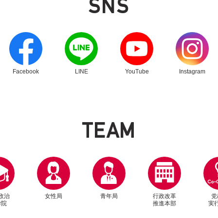
SNS
別ウィンドウリンク
別ウィンドウリンク
別ウィンドウリンク
別ウィンドウリン
Facebook
LINE
YouTube
Instagram
T
E
A
M
政治
女性局
青年局
行政改革
党
学院
推進本部
実