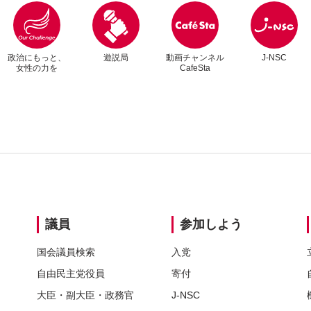
別ウィンドウリンク
別ウィンドウリンク
政治にもっと、
遊説局
動画チャンネル
J-NSC
女性の力を
CafeSta
別
別
議員
参加しよう
国会議員検索
入党
自由民主党
役員
寄付
大臣・
副大臣・
政務官
J-NSC