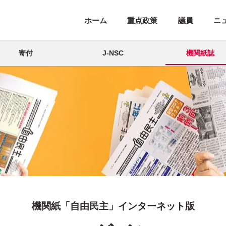
ホーム
重点政策
議員
ニ
寄付
J-NSC
機関紙誌
機関紙「自由民主」インターネット版