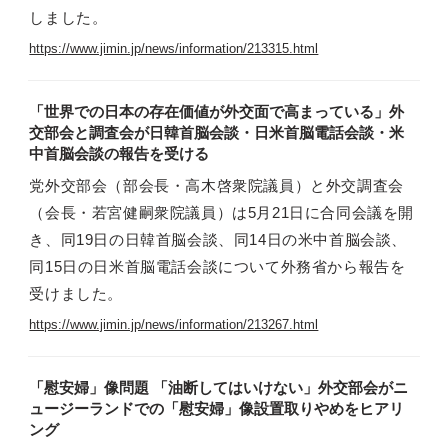
しました。
https://www.jimin.jp/news/information/213315.html
「世界での日本の存在価値が外交面で高まっている」外
交部会と調査会が日韓首脳会談・日米首脳電話会談・米
中首脳会談の報告を受ける
党外交部会（部会長・高木啓衆院議員）と外交調査会
（会長・若宮健嗣衆院議員）は5月21日に合同会議を開
き、同19日の日韓首脳会談、同14日の米中首脳会談、
同15日の日米首脳電話会談について外務省から報告を
受けました。
https://www.jimin.jp/news/information/213267.html
「慰安婦」像問題 「油断してはいけない」外交部会がニ
ュージーランドでの「慰安婦」像設置取りやめをヒアリ
ング