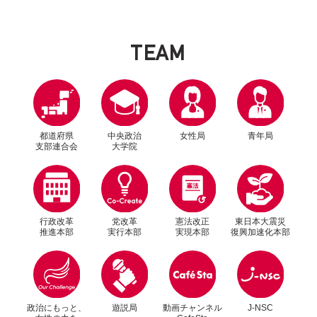
T
E
A
M
都道府県
中央政治
女性局
青年局
支部連合会
大学院
行政改革
党改革
憲法改正
東日本大震災
推進本部
実行本部
実現本部
復興加速化本部
別ウィンドウリンク
別ウィンドウリンク
政治にもっと、
遊説局
動画チャンネル
J-NSC