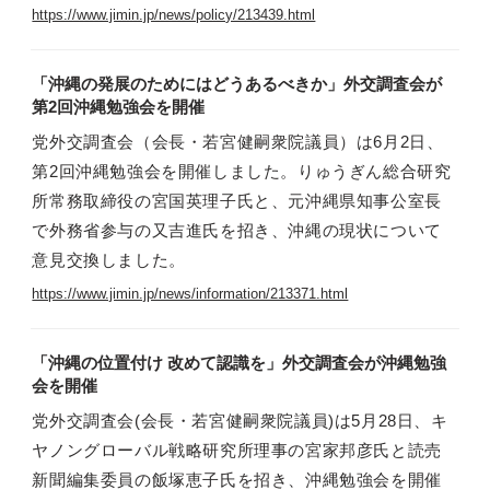
https://www.jimin.jp/news/policy/213439.html
「沖縄の発展のためにはどうあるべきか」外交調査会が
第2回沖縄勉強会を開催
党外交調査会（会長・若宮健嗣衆院議員）は6月2日、
第2回沖縄勉強会を開催しました。りゅうぎん総合研究
所常務取締役の宮国英理子氏と、元沖縄県知事公室長
で外務省参与の又吉進氏を招き、沖縄の現状について
意見交換しました。
https://www.jimin.jp/news/information/213371.html
「沖縄の位置付け 改めて認識を」外交調査会が沖縄勉強
会を開催
党外交調査会(会長・若宮健嗣衆院議員)は5月28日、キ
ヤノングローバル戦略研究所理事の宮家邦彦氏と読売
新聞編集委員の飯塚恵子氏を招き、沖縄勉強会を開催