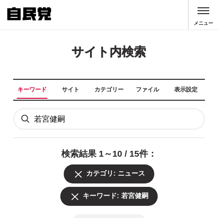
このページの本文へ移動
メニュー
サイト内検索
キーワード
サイト
カテゴリー
ファイル
表示設定
全て
全て
全て
自民党本部
ニュース
PDF
重点政策
青年局
検索結果 1～10 / 15件：
女性局
議員
中央政治大学院
選挙
カテゴリ: ニュース
全て
政策
憲法改正実現本部
記者会見
党声明
キーワード: 若宮健嗣
お知らせ
活動局