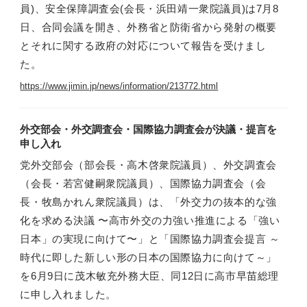
員)、安全保障調査会(会長・浜田靖一衆院議員)は7月8
日、合同会議を開き、外務省と防衛省から発射の概要
とそれに関する政府の対応について報告を受けまし
た。
https://www.jimin.jp/news/information/213772.html
外交部会・外交調査会・国際協力調査会が決議・提言を
申し入れ
党外交部会（部会長・高木啓衆院議員）、外交調査会
（会長・若宮健嗣衆院議員）、国際協力調査会（会
長・牧島かれん衆院議員）は、「外交力の抜本的な強
化を求める決議 〜高市外交の力強い推進による「強い
日本」の実現に向けて〜」と「国際協力調査会提言 ～
時代に即した新しい形の日本の国際協力に向けて～」
を6月9日に茂木敏充外務大臣、同12日に高市早苗総理
に申し入れました。