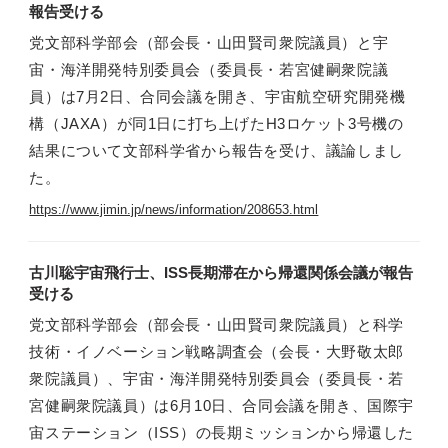
報告受ける
党文部科学部会（部会長・山田賢司衆院議員）と宇
宙・海洋開発特別委員会（委員長・若宮健嗣衆院議
員）は7月2日、合同会議を開き、宇宙航空研究開発機
構（JAXA）が同1日に打ち上げたH3ロケット3号機の
結果について文部科学省から報告を受け、議論しまし
た。
https://www.jimin.jp/news/information/208653.html
古川聡宇宙飛行士、ISS長期滞在から帰還関係会議が報告
受ける
党文部科学部会（部会長・山田賢司衆院議員）と科学
技術・イノベーション戦略調査会（会長・大野敬太郎
衆院議員）、宇宙・海洋開発特別委員会（委員長・若
宮健嗣衆院議員）は6月10日、合同会議を開き、国際宇
宙ステーション（ISS）の長期ミッションから帰還した