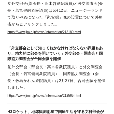
党外交部会(部会長・高木啓衆院議員)と外交調査会(会
長・若宮健嗣衆院議員)は5月12日、ニュージーランド
で取りやめになった「慰安婦」像の設置について外務
省からヒアリングしました。
https://www.jimin.jp/news/information/213189.html
「外交部会として知っておかなければならない課題もあ
り、精力的に部会を開いていく」外交部会・調査会と国
際協力調査会が合同会議を開催
党外交部会（部会長・高木啓衆院議員）と外交調査会
（会長・若宮健嗣衆院議員）、国際協力調査会（会
長・牧島かれん衆院議員）は2月27日、合同会議を開催
しました。
https://www.jimin.jp/news/information/212565.html
H3ロケット、地球観測衛星で国民生活を守る文科部会が