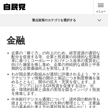
このページの本文へ移動
メニュー
重点政策のカテゴリを選択する
重点政策
金融
公約・政策パンフレット
やさしい政策シリーズ
企業の「稼ぐ力」の向上のため、経営資源の適切な
配分を促進する等、企業と投資家の自律的な意識改
革に基づくコーポレートガバナンス改革の実質化に
公約
向けた施策を推し進め、企業の持続的な成長と中長
期的な企業価値向上を実現します。
提言・その他
わが国企業の取組みが適切に評価されるよう、サス
テナビリティ情報の開示と保証につき制度整備を進
めるとともに、開示の拡大・充実を促します。ま
た、アジアにおけるGX投資を促進するほか、社
会・環境的効果と成長の実現を図るインパクト投資
を推進します。
中央銀行デジタル通貨について、諸外国の動向等も
踏まえつつ、制度設計の大枠の整理として、主要論
点の基本的な考え方や選択肢等を明らかにします。