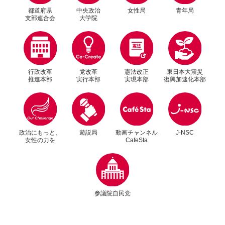
都道府県
中央政治
女性局
青年局
支部連合会
大学院
行政改革
党改革
憲法改正
東日本大震災
推進本部
実行本部
実現本部
復興加速化本部
別ウィンドウリンク
別ウィンドウリンク
政治にもっと、
遊説局
動画チャンネル
J-NSC
女性の力を
CafeSta
別ウィンドウリンク
参議院自民党