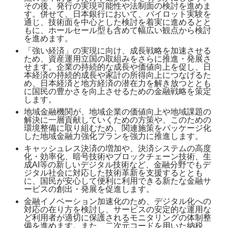
その後、発行の実現可能性や法制面の検討を進めま
す。併せて、日本銀行において、パイロット実験を
通じ、技術面を中心とした検討を着実に進めるとと
もに、ホールセール型も含めて幅広い観点から検討
を進めます。
「強い経済」の実現に向け、成長戦略を加速させる
ため、資産運用立国の取組みをさらに推進・発展さ
せます。企業の持続的な成長や価値向上を促し、日
本経済の持続的成長や家計の所得向上につなげるた
め、日本経済と地方経済の潜在力を解き放つととも
に国民の豊かさを向上させるための金融戦略を策定
します。
地域金融機関が、地域企業の価値向上や地域課題の
解決に一層貢献していくための方策や、このための
環境整備に取り組むため、関連施策をパッケージ化
した地域金融力強化プランを強力に推進します。
キャッシュレス決済の増加や、決済システムの高度
化・効率化、暗号技術やブロックチェーン技術、生
成AI等の新しいデジタル技術など、金融分野でもデ
ジタル社会に対応した技術革新を支援するととも
に、国民が安心して便利に利用できる新たな金融サ
ービスの創出・発展を促進します。
金融イノベーション加速化のため、デジタル化への
対応の在り方を検討し、サービスの安定的な運用な
ど利用者が適切に保護されるモニタリングの体制整
備を進めます。また、二次元コードを用いた納税