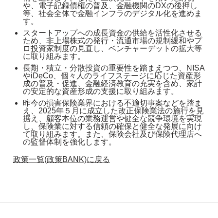
や、電子記録債権の普及、金融機関のDXの後押し
等、社会全体で金融インフラのデジタル化を進めま
す。
スタートアップへの成長資金の供給を活性化させる
ため、非上場株式の発行・流通市場の規制緩和やプ
ロ投資家制度の見直し、ベンチャーデットの拡大等
に取り組みます。
長期・積立・分散投資の重要性を踏まえつつ、NISA
やiDeCo、個々人のライフステージに応じた資産形
成の普及・促進、金融経済教育の充実を含め、家計
の安定的な資産形成の支援に取り組みます。
昨今の損害保険業界における不適切事案などを踏ま
え、2025年５月に成立した改正保険業法の施行を見
据え、顧客本位の業務運営や健全な競争環境を実現
し、保険業に対する信頼の確保と健全な発展に向け
て取り組みます。また、保険会社及び保険代理店へ
の監督体制を強化します。
政策一覧(政策BANK)に戻る