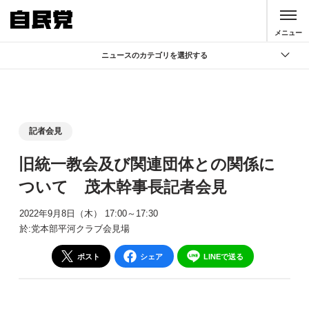
このページの本文へ移動
メニュー
ニュースのカテゴリを選択する
全て
政策
記者会見
記者会見
党声明
旧統一教会及び関連団体との関係に
お知らせ
ついて 茂木幹事長記者会見
活動局
2022年9月8日（木） 17:00～17:30
於:党本部平河クラブ会見場
ポスト
シェア
LINEで送る