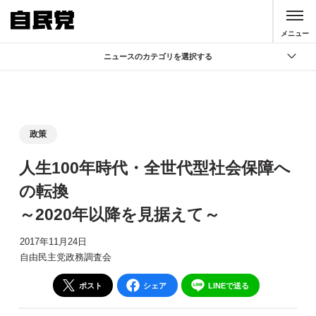
このページの本文へ移動
メニュー
ニュースのカテゴリを選択する
全て
政策
記者会見
政策
党声明
人生100年時代・全世代型社会保障へ
お知らせ
の転換
活動局
～2020年以降を見据えて～
2017年11月24日
自由民主党政務調査会
ポスト
シェア
LINEで送る