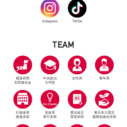
別ウィンドウリンク
別ウィンドウリンク
Instagram
TikTok
T
E
A
M
都道府県
中央政治
女性局
青年局
支部連合会
大学院
行政改革
党改革
憲法改正
東日本大震災
推進本部
実行本部
実現本部
復興加速化本部
別ウィンドウリンク
別ウィンドウリンク