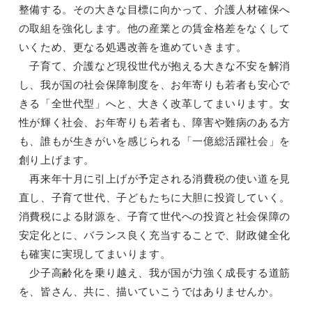
整備する。その大きな目標に向かって、介護人材確保へ
の取組を強化します。他の産業との賃金格差をなくして
いくため、更なる処遇改善を進めていきます。
子育て、介護など現役世代が抱える大きな不安を解消
し、我が国の社会保障制度を、お年寄りも若者も安心で
きる「全世代型」へと、大きく改革してまいります。女
性が輝く社会、お年寄りも若者も、障害や難病のある方
も、誰もが生きがいを感じられる「一億総活躍社会」を
創り上げます。
再来年十月に引上げが予定される消費税の使い道を見
直し、子育て世代、子どもたちに大胆に投資していく。
消費税による財源を、子育て世代への投資と社会保障の
安定化とに、バランス良く充当することで、財政健全化
も確実に実現してまいります。
少子高齢化を乗り越え、我が国が力強く成長する道筋
を、皆さん、共に、描いていこうではありませんか。