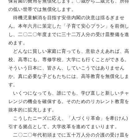
保育園の費用を無償化します。〇歳から二歳児も、所得
の低い世帯では無償化します。
待機児童解消を目指す安倍内閣の決意は揺るぎませ
ん。本年六月に策定した「子育て安心プラン」を前倒し
し、二〇二〇年度までに三十二万人分の受け皿整備を進
めます。
どんなに貧しい家庭に育っても、意欲さえあれば、高
校、高専にも、専修学校、大学にも行くことができる。
そういう日本に、皆さん、していこうではありません
か。真に必要な子どもたちには、高等教育を無償化しま
す。
いくつになっても、誰にでも、学び直しと新しいチャ
レンジの機会を確保する。そのためのリカレント教育を
抜本的に拡充します。
こうしたニーズに応え、「人づくり革命」を牽(けん)
引する拠点として、大学改革を進めてまいります。
二〇二〇年代初頭までに五十万人分の介護の受け皿を