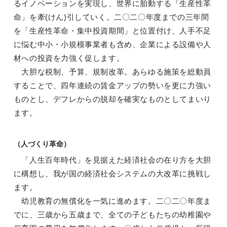
るイノベーションを実現し、世界に胎動する「生産性革
命」を牽(けん)引していく。二〇二〇年度までの三年間
を「生産性革命・集中投資期間」と位置付け、人手不足
に悩む中小・小規模事業者も含め、企業による設備や人
材への投資を力強く促します。
大胆な税制、予算、規制改革。あらゆる施策を総動員
することで、四年連続の賃金アップの勢いを更に力強い
ものとし、デフレからの脱却を確実なものとしてまいり
ます。
（人づくり革命）
「人生百年時代」を見据えた経済社会の在り方を大胆
に構想し、我が国の経済社会システムの大改革に挑戦し
ます。
幼児教育の無償化を一気に進めます。二〇二〇年度ま
でに、三歳から五歳まで、全ての子どもたちの幼稚園や