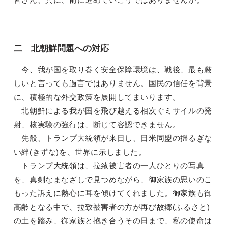
二 北朝鮮問題への対応
今、我が国を取り巻く安全保障環境は、戦後、最も厳
しいと言っても過言ではありません。国民の信任を背景
に、積極的な外交政策を展開してまいります。
北朝鮮による我が国を飛び越える相次ぐミサイルの発
射、核実験の強行は、断じて容認できません。
先般、トランプ大統領が来日し、日米同盟の揺るぎな
い絆(きずな)を、世界に示しました。
トランプ大統領は、拉致被害者の一人ひとりの写真
を、真剣なまなざしで見つめながら、御家族の思いのこ
もった訴えに熱心に耳を傾けてくれました。御家族も御
高齢となる中で、拉致被害者の方が再び故郷(ふるさと)
の土を踏み、御家族と抱き合うその日まで、私の使命は