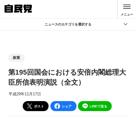
このページの本文へ移動
メニュー
ニュースのカテゴリを選択する
全て
政策
記者会見
政策
党声明
第195回国会における安倍内閣総理大
お知らせ
臣所信表明演説（全文）
活動局
平成29年11月17日
ポスト
シェア
LINEで送る