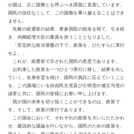
が国は、正に国難とも呼ぶべき課題に直面しています。
国民の信任なくして、この国難を乗り越えることはでき
ません。
先般の総選挙の結果、衆参両院の指名を得て、引き続
き、内閣総理大臣の重責を担うこととなりました。
「安定的な政治基盤の下で、政策を、ひたすらに実行
せよ。」
これが、総選挙で示された国民の意思であります。
お約束した政策を一つひとつ実行に移し、結果を出し
ていく。全身全霊を傾け、国民の負託に応えていくこと
を、この議場にいる自由民主党及び公明党の連立与党の
諸君と共に、国民の皆様にお誓い申し上げます。
我が国の未来を切り拓くことができるのは、政策で
す。そして、政策の実行であります。
この国会において、それぞれの政策を大いにたたかわ
せ、建設的な議論を行いながら、国民のための政策を、
皆さん、共に、前に進めていこうではありませんか。