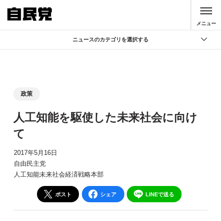
このページの本文へ移動
メニュー
ニュースのカテゴリを選択する
全て
政策
記者会見
政策
党声明
人工知能を駆使した未来社会に向け
お知らせ
て
活動局
2017年5月16日
自由民主党
人工知能未来社会経済戦略本部
ポスト
シェア
LINEで送る
別ウィンドウリンク