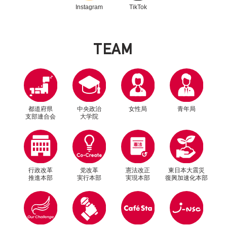
Instagram
TikTok
T
E
A
M
都道府県
中央政治
女性局
青年局
支部連合会
大学院
行政改革
党改革
憲法改正
東日本大震災
推進本部
実行本部
実現本部
復興加速化本部
別ウィンドウリンク
別ウィンドウリンク