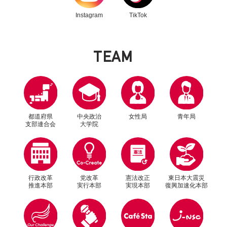
Instagram
TikTok
T
E
A
M
都道府県
中央政治
女性局
青年局
支部連合会
大学院
行政改革
党改革
憲法改正
東日本大震災
推進本部
実行本部
実現本部
復興加速化本部
別ウィンドウリンク
別ウィンドウリンク