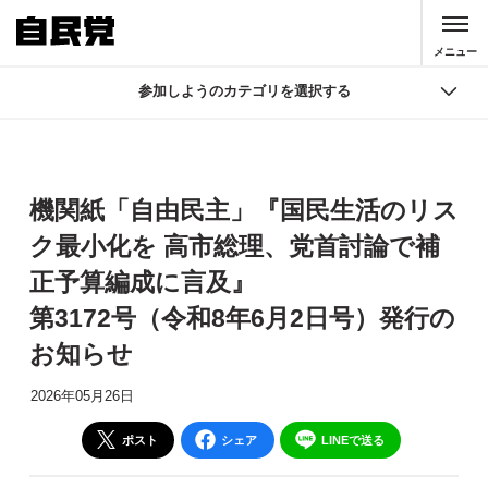
このページの本文へ移動
メニュー
参加しようのカテゴリを選択する
参加しよう
入党
機関紙「自由民主」『国民生活のリス
寄付
ク最小化を 高市総理、党首討論で補
正予算編成に言及』
J-NSC
第3172号（令和8年6月2日号）発行の
機関紙誌
お知らせ
SNS 公式アカウント
2026年05月26日
メールマガジン
ポスト
シェア
LINEで送る