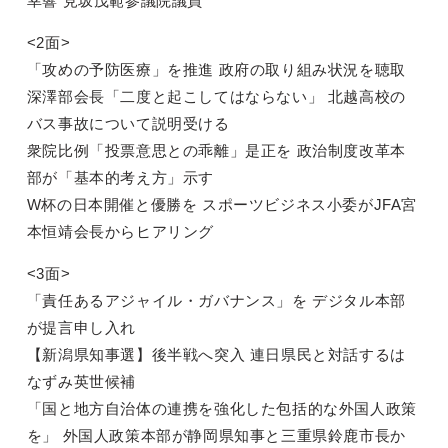
幸響 見坂茂範参議院議員
<2面>
「攻めの予防医療」を推進 政府の取り組み状況を聴取
深澤部会長「二度と起こしてはならない」 北越高校の
バス事故について説明受ける
衆院比例「投票意思との乖離」是正を 政治制度改革本
部が「基本的考え方」示す
W杯の日本開催と優勝を スポーツビジネス小委がJFA宮
本恒靖会長からヒアリング
<3面>
「責任あるアジャイル・ガバナンス」を デジタル本部
が提言申し入れ
【新潟県知事選】後半戦へ突入 連日県民と対話するは
なずみ英世候補
「国と地方自治体の連携を強化した包括的な外国人政策
を」 外国人政策本部が静岡県知事と三重県鈴鹿市長か