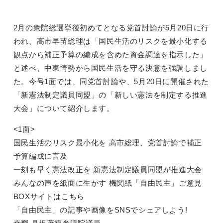
2月の衆院総選挙後初めてとなる党首討論が5月20日に行
われ、高市早苗総理は「国民生活のリスクを最小化する
観点から補正予算の編成を含めた資金調達を指示した」
と述べ、中東情勢から国民生活を守る決意を強調しまし
た。今号1面では、同党首討論や、5月20日に開催された
「新憲法制定議員同盟」の「新しい憲法を制定する推進
大会」について紹介します。
<1面>
国民生活のリスク最小化を 高市総理、党首討論で補正
予算編成に言及
一刻も早く憲法改正を 新憲法制定議員同盟が推進大会
みんなの声を紙面に生かす 機関紙「自由民主」ご意見
BOXサイトはこちら
「自由民主」の記事や画像をSNSでシェアしよう!