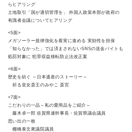
らヒアリング
土地取引「国が適切管理を」 外国人政策本部が政府の
有識者会議についてヒアリング
<5面>
メガソーラー規律強化を着実に進める 実効性を担保
「知らなかった」では済まされないSNSの送金バイトも
処罰対象に 犯罪収益移転防止法改正案
<6面>
歴史を紡ぐ ～日本遺産のストーリー～
祈る皇女斎王のみやこ 斎宮
<7面>
こだわりの一品～私の愛用品をご紹介～
藤木卓一郎 佐賀県連幹事長・佐賀県議会議員
思い出の一枚
棚橋泰文衆議院議員