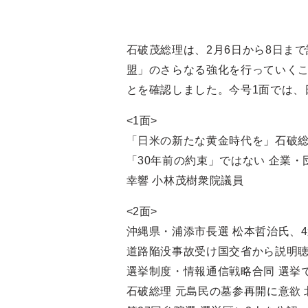
石破茂総理は、2月6日から8日ま
盟」のさらなる強化を行っていく
とを確認しました。今号1面では、
<1面>
「日米の新たな黄金時代を」石破
「30年前の約束」ではない 企業
幸響 小林茂樹衆院議員
<2面>
沖縄県・浦添市長選 松本哲治氏、
道路陥没事故受け国交省から説明
選挙制度・情報通信戦略合同 選挙
石破総理 元島民の墓参再開に意欲