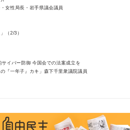
・女性局長・岩手県議会議員
（2/3）
的サイバー防御 今国会での法案成立を
城の『一年子』カキ」森下千里衆議院議員