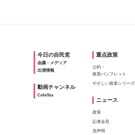
SITEMAP
今日の
自民党
重点政策
会議・メディア
公約・
出演情報
政策パンフレット
やさしい
政策シリーズ
動画
チャンネル
CafeSta
ニュース
政策
記者会見
党声明