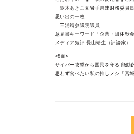
鈴木あきこ党岩手県連財務委員長
思い出の一枚
三浦靖参議院議員
意見書キーワード「企業・団体献金」
メディア短評 長山靖生（評論家）
<8面>
サイバー攻撃から国民を守る 能動
思わず食べたい私の推しメシ「宮