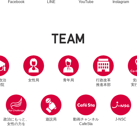
Facebook
LINE
YouTube
Instagram
T
E
A
M
政治
女性局
青年局
行政改革
党
学院
推進本部
実
別ウィンドウリンク
別ウィンドウリンク
政治にもっと、
遊説局
動画チャンネル
J-NSC
女性の力を
CafeSta