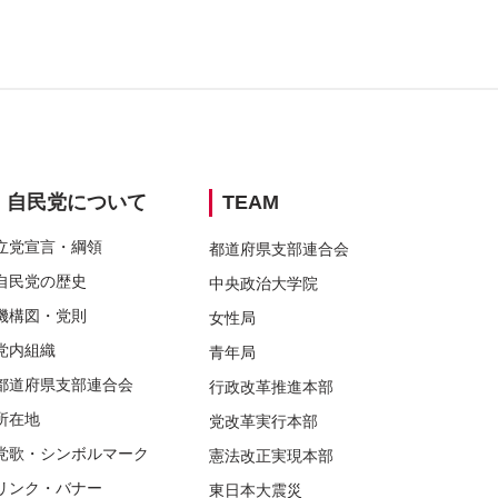
ウィンドウリンク
ウィンドウリンク
別ウィンドウリンク
別ウィンドウリンク
別ウィンドウリンク
自民党に
ついて
TEAM
立党宣言・
綱領
都道府県支部連合会
自民党の
歴史
中央政治大学院
機構図・
党則
女性局
党内組織
青年局
都道府県
支部連合会
行政改革推進本部
所在地
党改革実行本部
党歌・
シンボルマーク
憲法改正実現本部
リンク・
バナー
東日本大震災