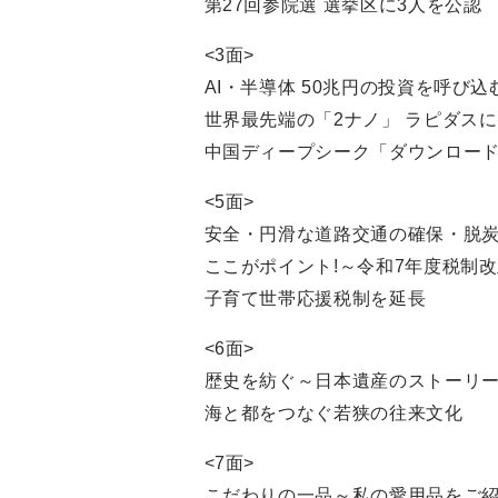
第27回参院選 選挙区に3人を公認
<3面>
AI・半導体 50兆円の投資を呼び
世界最先端の「2ナノ」 ラピダス
中国ディープシーク「ダウンロー
<5面>
安全・円滑な道路交通の確保・脱炭
ここがポイント!～令和7年度税制
子育て世帯応援税制を延長
<6面>
歴史を紡ぐ～日本遺産のストーリ
海と都をつなぐ若狭の往来文化
<7面>
こだわりの一品～私の愛用品をご