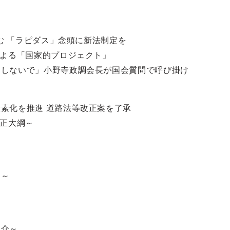
込む 「ラピダス」念頭に新法制定を
による「国家的プロジェクト」
ドしないで」小野寺政調会長が国会質問で呼び掛け
素化を推進 道路法等改正案を了承
改正大綱～
ー～
紹介～