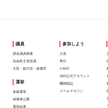
別
別
議員
参加しよう
国会議員検索
入党
自由民主党
役員
寄付
大臣・
副大臣・
政務官
J-NSC
SNS
公式アカウント
選挙
機関紙誌
メールマガジン
各級選挙
候補者公募
選挙結果