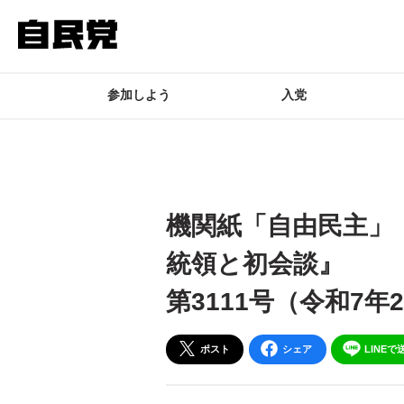
このページの本文へ移動
参加しよう
入党
機関紙「自由民主」
統領と初会談』
第3111号（令和7
ポスト
シェア
LINEで