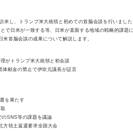
で訪米し、トランプ米大統領と初めての首脳会談を行いまし
ことで日米が一致する等、日米が直面する地域の戦略的課題
日米首脳会談の成果について解説します。
総理がトランプ米大統領と初会談
・団体献金の禁止で伊吹元議長が証言
4選を果たす
聴取
でのSNS等の課題を議論
 北方領土返還要求全国大会