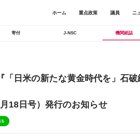
ホーム
重点政策
議員
ニ
寄付
J-NSC
機関紙誌
『「日米の新たな黄金時代を」石破
年2月18日号）発行のお知らせ
送る