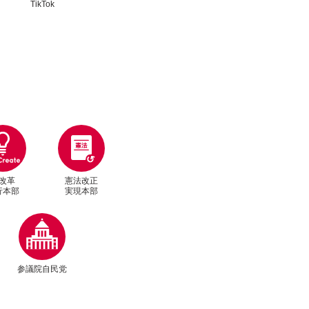
TikTok
改革
憲法改正
行本部
実現本部
別ウィンドウリンク
参議院自民党