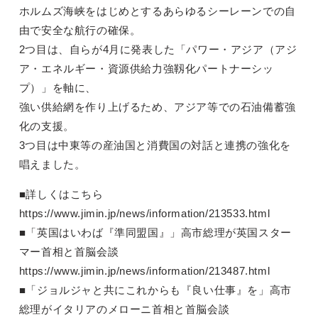
ホルムズ海峡をはじめとするあらゆるシーレーンでの自
由で安全な航行の確保。
2つ目は、自らが4月に発表した「パワー・アジア（アジ
ア・エネルギー・資源供給力強靱化パートナーシッ
プ）」を軸に、
強い供給網を作り上げるため、アジア等での石油備蓄強
化の支援。
3つ目は中東等の産油国と消費国の対話と連携の強化を
唱えました。
■詳しくはこちら
https://www.jimin.jp/news/information/213533.html
■「英国はいわば『準同盟国』」高市総理が英国スター
マー首相と首脳会談
https://www.jimin.jp/news/information/213487.html
■「ジョルジャと共にこれからも『良い仕事』を」高市
総理がイタリアのメローニ首相と首脳会談