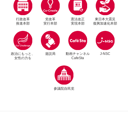
行政改革
党改革
憲法改正
東日本大震災
推進本部
実行本部
実現本部
復興加速化本部
別ウィンドウリンク
別ウィンドウリンク
政治にもっと、
遊説局
動画チャンネル
J-NSC
女性の力を
CafeSta
別ウィンドウリンク
参議院自民党