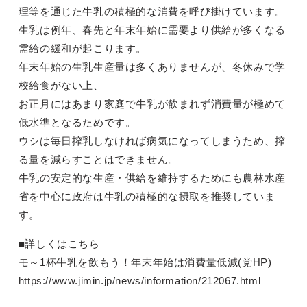
理等を通じた牛乳の積極的な消費を呼び掛けています。
生乳は例年、春先と年末年始に需要より供給が多くなる
需給の緩和が起こります。
年末年始の生乳生産量は多くありませんが、冬休みで学
校給食がない上、
お正月にはあまり家庭で牛乳が飲まれず消費量が極めて
低水準となるためです。
ウシは毎日搾乳しなければ病気になってしまうため、搾
る量を減らすことはできません。
牛乳の安定的な生産・供給を維持するためにも農林水産
省を中心に政府は牛乳の積極的な摂取を推奨していま
す。
■詳しくはこちら
モ～1杯牛乳を飲もう！年末年始は消費量低減(党HP)
https://www.jimin.jp/news/information/212067.html