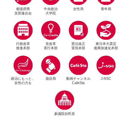
都道府県
中央政治
女性局
青年局
支部連合会
大学院
行政改革
党改革
憲法改正
東日本大震災
推進本部
実行本部
実現本部
復興加速化本部
別ウィンドウリンク
別ウィンドウリンク
政治にもっと、
遊説局
動画チャンネル
J-NSC
女性の力を
CafeSta
別ウィンドウリンク
参議院自民党