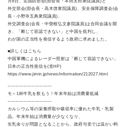
月8日、党国防部会(部会長・本田太郎衆院議員)と
外交部会(部会長・高木啓衆院議員)、安全保障調査会(会
長・小野寺五典衆院議員)、
外交調査会(会長・中曽根弘文参院議員)は合同会議を開
き、「断じて容認できない」と中国を批判し、
わが国の正当性を発信するよう政府に求めました。
■詳しくはこちら
中国軍機によるレーダー照射は「断じて容認できない」
日本の正当性発信を(党HP)
https://www.jimin.jp/news/information/212027.html
----------------------------
モ～1杯牛乳を飲もう！年末年始は消費量低減
----------------------------
カルシウム等の栄養摂取や吸収率に優れた牛乳・乳製
品。年末年始は消費量が少なくなり、
生乳余りが問題となることから、政府与党では温かい料