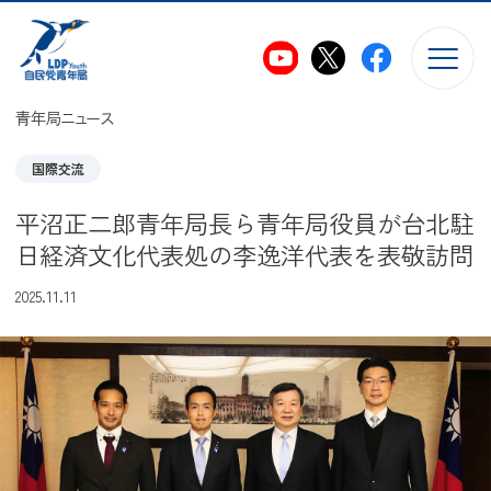
このページの本文へ移動
青年局ニュース
国際交流
平沼正二郎青年局長ら青年局役員が台北駐
日経済文化代表処の李逸洋代表を表敬訪問
2025.11.11