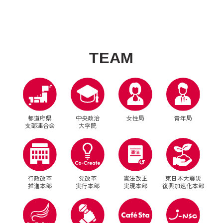
T
E
A
M
都道府県
中央政治
女性局
青年局
支部連合会
大学院
行政改革
党改革
憲法改正
東日本大震災
推進本部
実行本部
実現本部
復興加速化本部
別ウィンドウリンク
別ウィンドウリンク