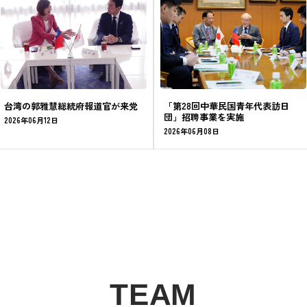
台湾の郭雅慧総統府報道官が来党
「第28回中華民国青年代表訪日
団」招聘事業を実施
2026年06月12日
2026年06月08日
T
E
A
M