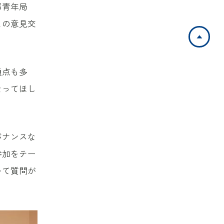
郎青年局
との意見交
ペ
通点も多
なってほし
バナンスな
参加をテー
いて質問が