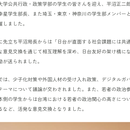
大学公共行政・政策学部の学生の皆さんを迎え、平沼正二
幸星学生部長、また埼玉・東京・神奈川の学生部メンバー
催しました。
に先立ち平沼局長からは「日台が直面する社会課題には共
な意見交換を通じて相互理解を深め、日台友好の架け橋に
励が送られました。
では、少子化対策や外国人材の受け入れ政策、デジタルガ
テーマについて議論が交わされました。また、若者の政治
本側の学生からは台湾における若者の政治関心の高さにつ
るなど、活発な意見交換となりました。