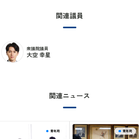
関連議員
衆議院議員
大空 幸星
関連ニュース
青年局
青年局