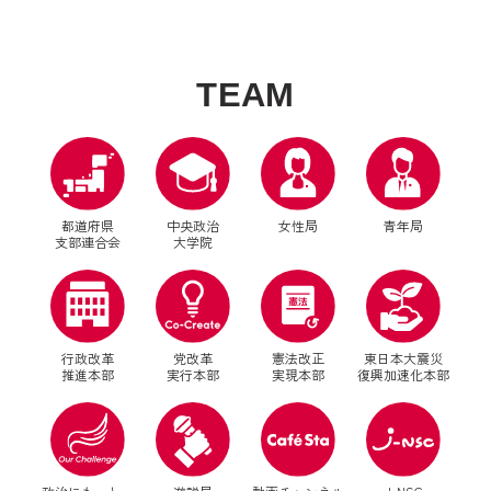
T
E
A
M
都道府県
中央政治
女性局
青年局
支部連合会
大学院
行政改革
党改革
憲法改正
東日本大震災
推進本部
実行本部
実現本部
復興加速化本部
別ウィンドウリンク
別ウィンドウリンク