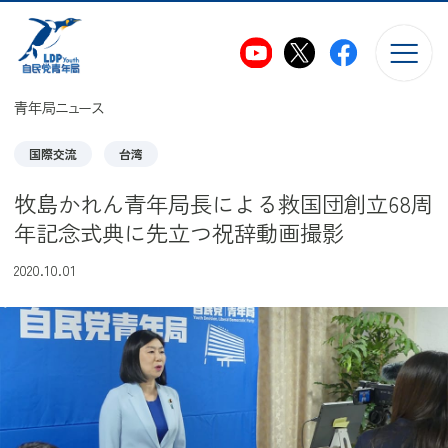
このページの本文へ移動
青年局ニュース
国際交流
台湾
牧島かれん青年局長による救国団創立68周
年記念式典に先立つ祝辞動画撮影
2020.10.01