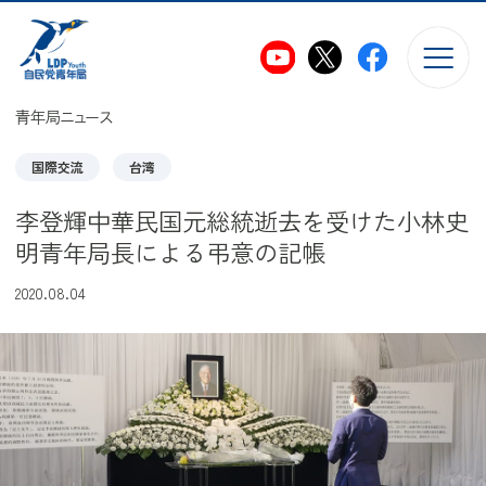
このページの本文へ移動
青年局ニュース
国際交流
台湾
李登輝中華民国元総統逝去を受けた小林史
明青年局長による弔意の記帳
2020.08.04