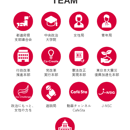
T
E
A
M
都道府県
中央政治
女性局
青年局
支部連合会
大学院
行政改革
党改革
憲法改正
東日本大震災
推進本部
実行本部
実現本部
復興加速化本部
別ウィンドウリンク
別ウィンドウリンク
政治にもっと、
遊説局
動画チャンネル
J-NSC
女性の力を
CafeSta
別ウィンドウリンク