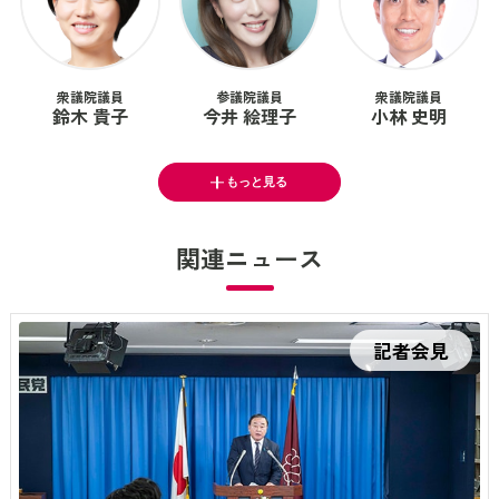
衆議院議員
参議院議員
衆議院議員
鈴木 貴子
今井 絵理子
小林 史明
もっと見る
関連ニュース
記者会見