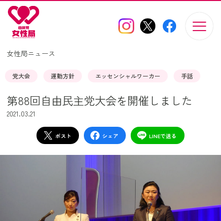
このページの本文へ移動
女性局ニュース
党大会
運動方針
エッセンシャルワーカー
手話
第88回自由民主党大会を開催しました
2021.03.21
ポスト
シェア
LINEで送る