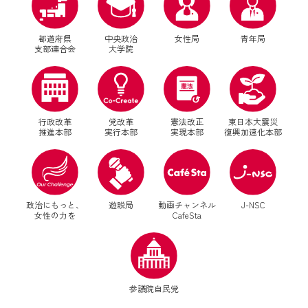
都道府県
中央政治
女性局
青年局
支部連合会
大学院
行政改革
党改革
憲法改正
東日本大震災
推進本部
実行本部
実現本部
復興加速化本部
別ウィンドウリンク
別ウィンドウリンク
政治にもっと、
遊説局
動画チャンネル
J-NSC
女性の力を
CafeSta
別ウィンドウリンク
参議院自民党