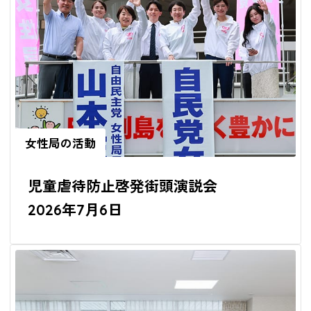
女性局の活動
児童虐待防止啓発街頭演説会
年
月
日
2026
7
6