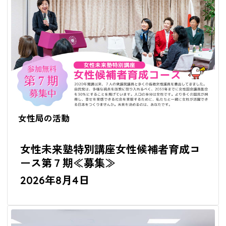
女性局の活動
女性未来塾特別講座女性候補者育成コ
ース第７期≪募集≫
年
月
日
2026
8
4