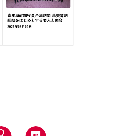
青年局幹部役員台湾訪問 蕭美琴副
総統をはじめとする要人と面会
2026年05月02日