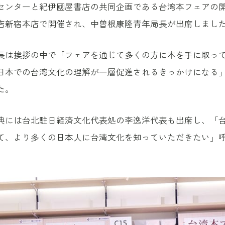
センターと紀伊國屋書店の共同企画である台湾本フェアの
店新宿本店で開催され、中曽根康隆青年局長が出席しまし
長は挨拶の中で「フェアを通じて多くの方に本を手に取っ
日本での台湾文化の理解が一層促進されるきっかけになる
た。
典には台北駐日経済文化代表処の李逸洋代表も出席し、「
て、より多くの日本人に台湾文化を知っていただきたい」