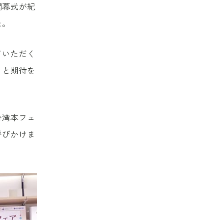
開幕式が紀
た。
ていただく
」と期待を
台湾本フェ
呼びかけま