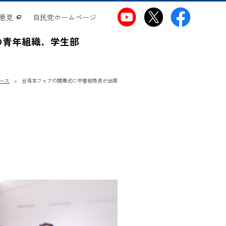
意見
自民党ホームページ
の青年組織、学生部
ース
台湾本フェアの開幕式に中曽根局長が出席