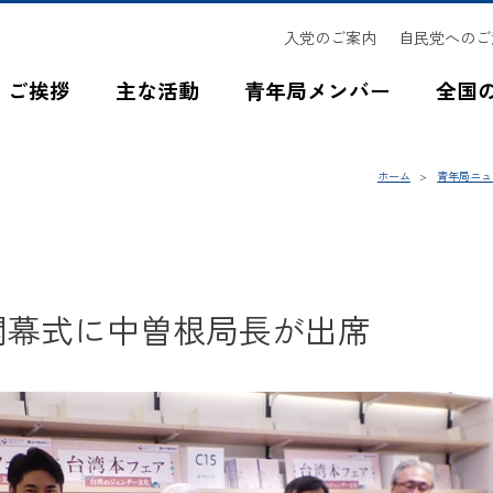
入党のご案内
自民党へのご
ご挨拶
主な活動
青年局メンバー
全国
ホーム
青年局ニュ
開幕式に中曽根局長が出席