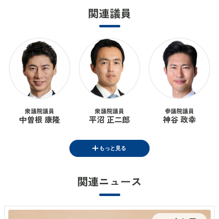
関連議員
衆議院議員
衆議院議員
参議院議員
中曽根 康隆
平沼 正二郎
神谷 政幸
もっと見る
関連ニュース
衆議院議員
根本 拓