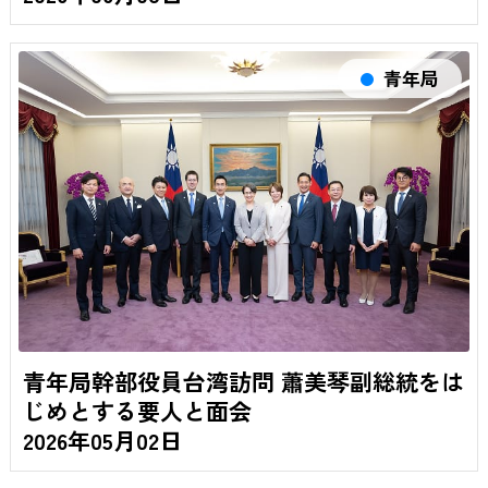
青年局
青年局幹部役員台湾訪問 蕭美琴副総統をは
じめとする要人と面会
2026年05月02日