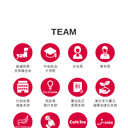
T
E
A
M
都道府県
中央政治
女性局
青年局
支部連合会
大学院
行政改革
党改革
憲法改正
東日本大震災
推進本部
実行本部
実現本部
復興加速化本部
別ウィンドウリンク
別ウィンドウリンク