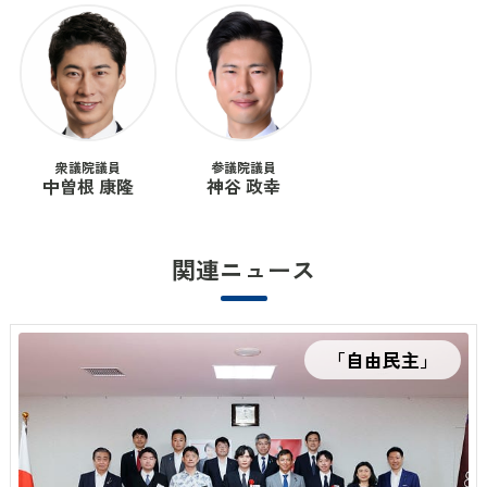
衆議院議員
参議院議員
中曽根 康隆
神谷 政幸
関連ニュース
「自由民主」