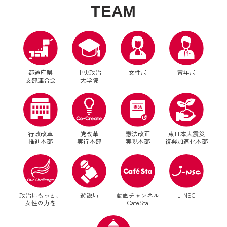
T
E
A
M
都道府県
中央政治
女性局
青年局
支部連合会
大学院
行政改革
党改革
憲法改正
東日本大震災
推進本部
実行本部
実現本部
復興加速化本部
別ウィンドウリンク
別ウィンドウリンク
政治にもっと、
遊説局
動画チャンネル
J-NSC
女性の力を
CafeSta
別ウィンドウリンク