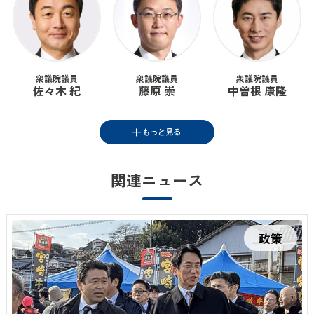
衆議院議員
衆議院議員
衆議院議員
佐々木 紀
藤原 崇
中曽根 康隆
もっと見る
関連ニュース
参議院議員
衆議院議員
藤井 一博
鈴木 貴子
政策