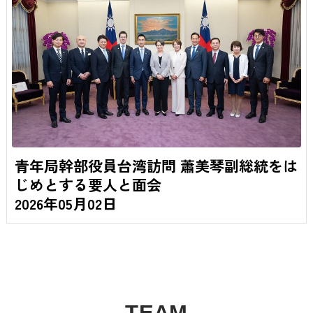
青年局幹部役員台湾訪問 蕭美琴副総統をは
じめとする要人と面会
2026年05月02日
T
E
A
M