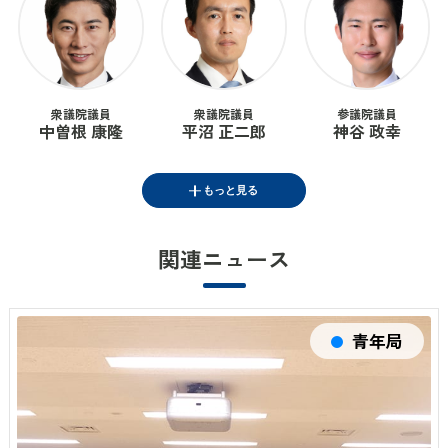
衆議院議員
衆議院議員
参議院議員
中曽根 康隆
平沼 正二郎
神谷 政幸
もっと見る
関連ニュース
衆議院議員
衆議院議員
福田 かおる
根本 拓
青年局