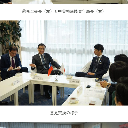
蘇嘉全会長（左）と中曽根康隆青年局長（右）
意見交換の様子