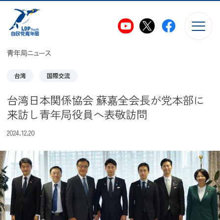
このページの本文へ移動
青年局ニュース
台湾
国際交流
台湾日本関係協会 蘇嘉全会長が党本部に
来訪し青年局役員へ表敬訪問
2024.12.20