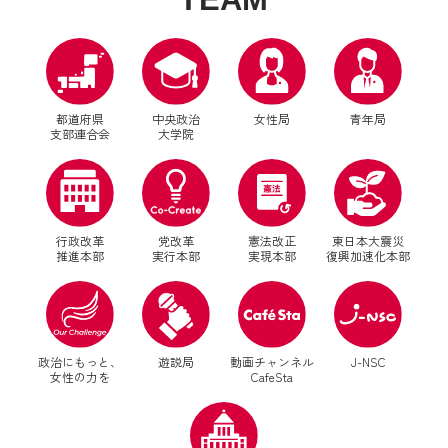
都道府県
中央政治
女性局
青年局
支部連合会
大学院
行政改革
党改革
憲法改正
東日本大震災
推進本部
実行本部
実現本部
復興加速化本部
別ウィンドウリンク
別ウィンドウリンク
政治にもっと、
遊説局
動画チャンネル
J-NSC
女性の力を
CafeSta
別ウィンドウリンク