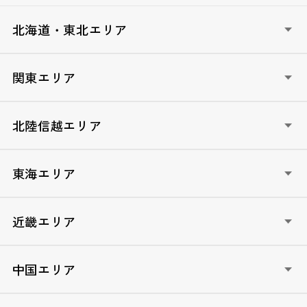
北海道・東北エリア
HOKKAIDO政治塾（北海道）
関東エリア
AOMORI政治塾（青森）
いわて政治塾（岩手）
いばらき青年フォーラム（茨城）
北陸信越エリア
宮城未来塾（宮城）
自民党とちぎ未来塾（栃木）
AKITA未来塾（秋田）
ぐんま政治塾（群馬）
LDP新潟政治学校（新潟）
東海エリア
やまがた元気塾（山形）
埼玉政治学院（埼玉）
自民党富山政治学校（富山）
ふくしま未来政治塾（福島）
ちば自民党政治学院（千葉）
石川政経塾（石川）
自民党ぎふ政治塾（岐阜）
近畿エリア
TOKYO自民党政経塾（東京）
ふくい政経塾（福井）
自民党静岡県政経塾（静岡）
かながわ自民党未来カレッジ（神奈川）
やまなし政治大学校（山梨）
愛知政治大学院（愛知）
しが自民党政治セミナー（滋賀）
中国エリア
信州維新塾（長野）
三重政治大学院（三重）
きょうと青年政治大学校（京都）