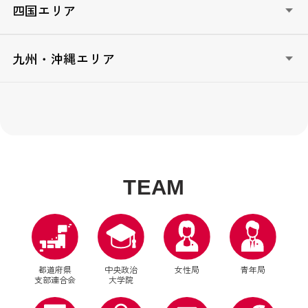
自民党政治大学校なにわ塾（大阪）
TOTTORI政治塾/女星塾とっとり（鳥取）
四国エリア
ひょうご政治大学院（兵庫）
しまね高志塾（島根）
奈良政経アカデミー（奈良）
おかやま政治大学校（岡山）
とくしま志政塾（徳島）
九州・沖縄エリア
木国政経塾（和歌山）
広島未来創造塾（広島）
香川政経塾（香川）
山口政治塾（山口）
えひめ地域リーダー育成塾（愛媛）
自民党FUKUOKA政治塾（福岡）
KOCHI自民党政経塾（高知）
ニューリーダー育成塾（佐賀）
ニューリーダー育成塾『長崎出島塾』（長崎）
明日のリーダー育成塾（熊本）
T
E
A
M
自民党大分政治学院（大分）
ニューリーダー育成塾「ひむか」（宮崎）
ふるさとリーダー育成塾かごんま造士館（鹿児島）
Okinawa政治大学校-夢・志道場-（沖縄）
都道府県
中央政治
女性局
青年局
支部連合会
大学院