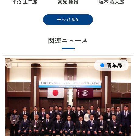
平沼 正二郎
高見 康裕
坂本 竜太郎
もっと見る
関連ニュース
衆議院議員
参議院議員
参議院議員
根本 拓
脇 雅昭
西田 英範
青年局