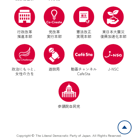
行政改革
党改革
憲法改正
東日本大震災
推進本部
実行本部
実現本部
復興加速化本部
別ウィンドウリンク
別ウィンドウリンク
政治にもっと、
遊説局
動画チャンネル
J-NSC
女性の力を
CafeSta
別ウィンドウリンク
参議院自民党
ペ
Copyright © The Liberal Democratic Party of Japan. All Rights Reserved.