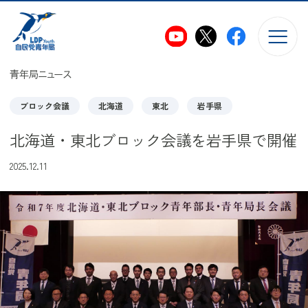
このページの本文へ移動
青年局ニュース
ブロック会議
北海道
東北
岩手県
北海道・東北ブロック会議を岩手県で開催
2025.12.11