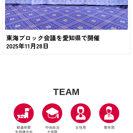
東海ブロック会議を愛知県で開催
2025年11月28日
T
E
A
M
都道府県
中央政治
女性局
青年局
支部連合会
大学院