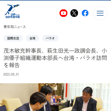
このページの本文へ移動
青年局ニュース
国際交流
台湾
パラオ
茂木敏充幹事長、萩生田光一政調会長、小
渕優子組織運動本部長へ台湾・パラオ訪問
を報告
2023.08.31