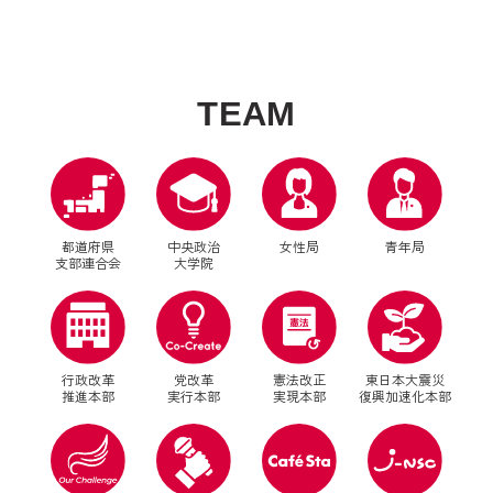
T
E
A
M
都道府県
中央政治
女性局
青年局
支部連合会
大学院
行政改革
党改革
憲法改正
東日本大震災
推進本部
実行本部
実現本部
復興加速化本部
別ウィンドウリンク
別ウィンドウリンク