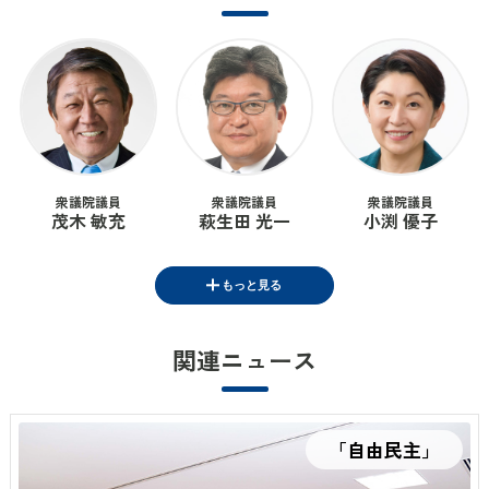
衆議院議員
衆議院議員
衆議院議員
茂木 敏充
萩生田 光一
小渕 優子
もっと見る
関連ニュース
衆議院議員
衆議院議員
衆議院議員
鈴木 憲和
中曽根 康隆
山口 晋
「自由民主」