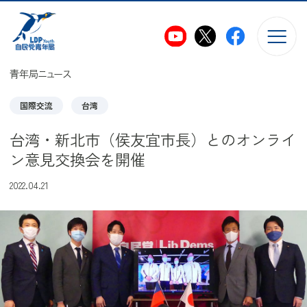
このページの本文へ移動
青年局ニュース
国際交流
台湾
台湾・新北市（侯友宜市長）とのオンライ
ン意見交換会を開催
2022.04.21