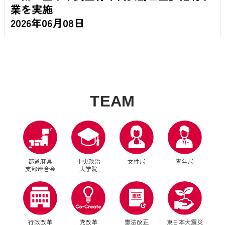
業を実施
2026年06月08日
T
E
A
M
都道府県
中央政治
女性局
青年局
支部連合会
大学院
行政改革
党改革
憲法改正
東日本大震災