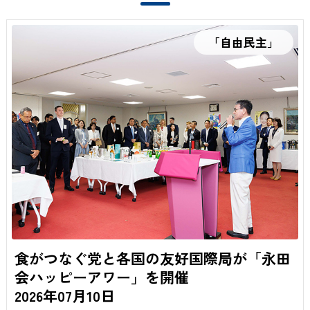
衆議院議員
衆議院議員
山口 晋
西野 太亮
「自由民主」
食がつなぐ党と各国の友好国際局が「永田
会ハッピーアワー」を開催
2026年07月10日