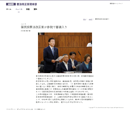
このページの本文へ移動
自民党ホームページ
ホーム
ニュース
役員
資料
ホーム
ニュース
国民投票法改正案が参院で審議入り
ニュース
国民投票法改正案が参院で審議入り
2026年6月24日
憲法改正の手続きを定める国民投票法改正案が6月24日、参院憲法審査会
で審議入りしました。
改正案はわが党と日本維新の会、国民民主党、参政党が共同で衆院に提
出したもの。公職選挙法の規定に合わせ、（1）悪天候等で離島から投票
箱が運べない事態に備え、現地で開票所を設置する場合の開票立会人の
選任規定を整備（2）投票立会人の選任要件の緩和（3）AM放送に限定さ
れている憲法改正案の広報放送にFM放送を追加―するのが柱です。
この日の審査会では、法案提出者を代表して新藤義孝衆院議員（憲法改
正実現本部事務総長）が、公選法の改正内容を反映させる趣旨であるこ
とや、令和4年4月にも改正案を提出したものの、同6年10月の衆院解散で
廃案となったこと等を説明し、速やかな可決を求めました。
Copyright © The Liberal Democratic Party of Japan. All Rights Reserved.
サイトポリシー
ウェブアクセシビリティ方針
ご利用にあたって