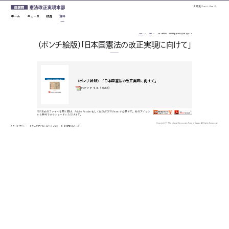
このページの本文へ移動
自民党ホームページ
ホーム
ニュース
役員
資料
ホーム
資料
（ポンチ絵版）「日本国憲法の改正実現に向けて」
（ポンチ絵版）「日本国憲法の改正実現に向けて」
（ポンチ絵版）「日本国憲法の改正実現に向けて」
PDFファイル（712KB）
PDF形式のファイルを開く際は、Adobe ReaderもしくはSkyPDF
®
Viewerが必要です。右のアイコン
から無料でダウンロードいただけます。
Copyright © The Liberal Democratic Party of Japan. All Rights Reserved.
サイトポリシー
ウェブアクセシビリティ方針
ご利用にあたって