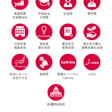
都道府県
中央政治
女性局
青年局
支部連合会
大学院
行政改革
党改革
憲法改正
東日本大震災
推進本部
実行本部
実現本部
復興加速化本部
別ウィンドウリンク
別ウィンドウリンク
政治にもっと、
遊説局
動画チャンネル
J-NSC
女性の力を
CafeSta
別ウィンドウリンク
参議院自民党