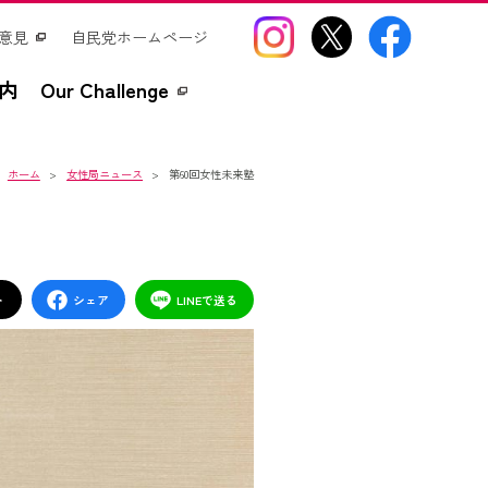
意見
自民党ホームページ
内
Our Challenge
ホーム
女性局ニュース
第60回女性未来塾
ト
シェア
LINEで送る