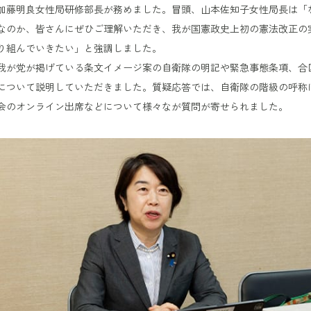
加藤明良女性局研修部長が務めました。冒頭、山本佐知子女性局長は「
なのか、皆さんにぜひご理解いただき、我が国憲政史上初の憲法改正の
り組んでいきたい」と強調しました。
我が党が掲げている条文イメージ案の自衛隊の明記や緊急事態条項、合
について説明していただきました。質疑応答では、自衛隊の階級の呼称
会のオンライン出席などについて様々なが質問が寄せられました。