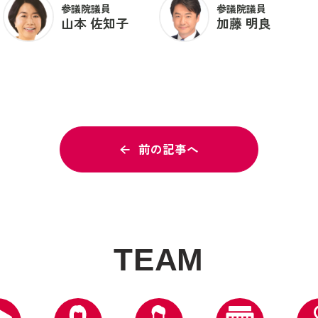
参議院議員
参議院議員
山本 佐知子
加藤 明良
前の記事へ
T
E
A
M