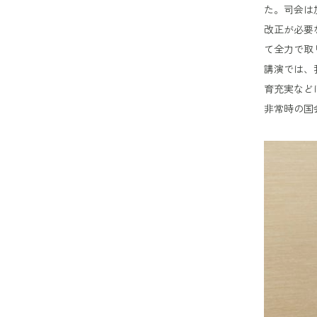
た。司会は
改正が必要
て全力で取
講演では、
育充実など
非常時の国