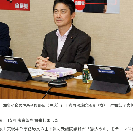
）加藤明良女性局研修部長（中央）山下貴司衆議院議員（右）山本佐知子女
、第60回女性未来塾を開催しました。
改正実現本部事務局長の山下貴司衆議院議員が「憲法改正」をテーマに