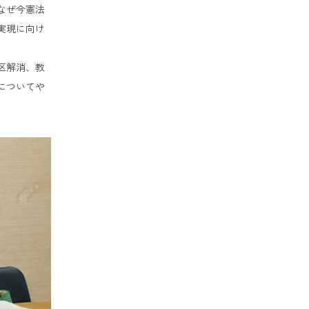
なぜ今憲法
実現に向け
区解消、教
についてや