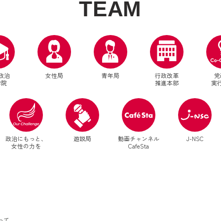
T
E
A
M
政治
女性局
青年局
行政改革
党
学院
推進本部
実
別ウィンドウリンク
別ウィンドウリンク
政治にもっと、
遊説局
動画チャンネル
J-NSC
女性の力を
CafeSta
って