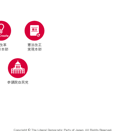
改革
憲法改正
行本部
実現本部
別ウィンドウリンク
参議院自民党
Copyright © The Liberal Democratic Party of Japan. All Rights Reserved.