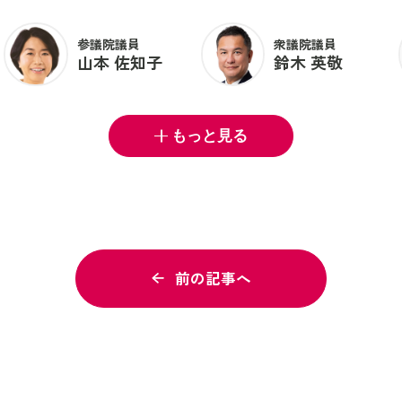
参議院議員
衆議院議員
山本 佐知子
鈴木 英敬
もっと見る
前の記事へ