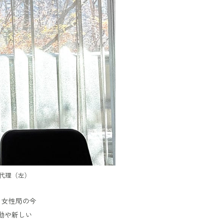
代理（左）
、女性局の今
動や新しい