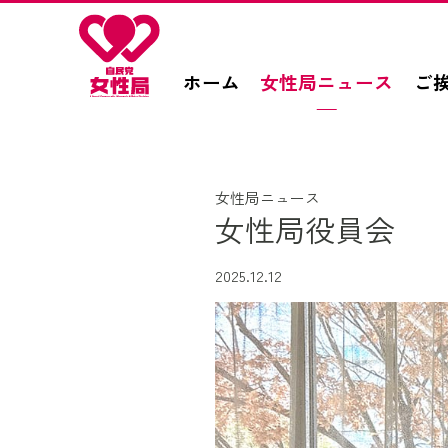
このページの本文へ移動
ホーム
女性局ニュース
ご
女性局ニュース
女性局役員会
2025.12.12