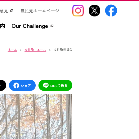
意見
自民党ホームページ
内
Our Challenge
ホーム
女性局ニュース
女性局役員会
ト
シェア
LINEで送る