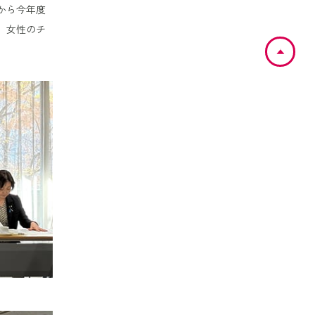
から今年度
 女性のチ
ペ