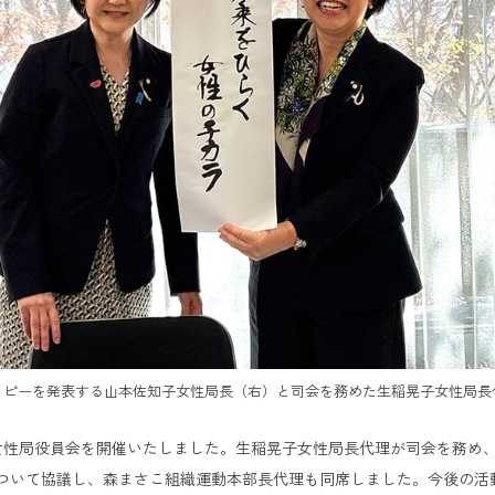
コピーを発表する山本佐知子女性局長（右）と司会を務めた生稲晃子女性局長
日、女性局役員会を開催いたしました。生稲晃子女性局長代理が司会を務め
ついて協議し、森まさこ組織運動本部長代理も同席しました。今後の活