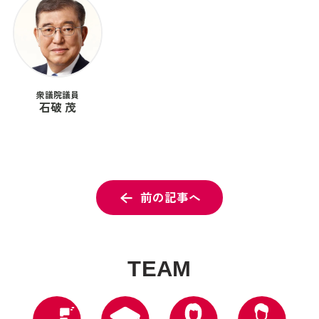
衆議院議員
石破 茂
前の記事へ
T
E
A
M