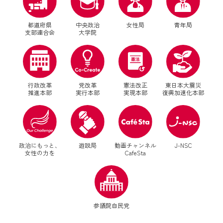
都道府県
中央政治
女性局
青年局
支部連合会
大学院
行政改革
党改革
憲法改正
東日本大震災
推進本部
実行本部
実現本部
復興加速化本部
別ウィンドウリンク
別ウィンドウリンク
政治にもっと、
遊説局
動画チャンネル
J-NSC
女性の力を
CafeSta
別ウィンドウリンク
参議院自民党