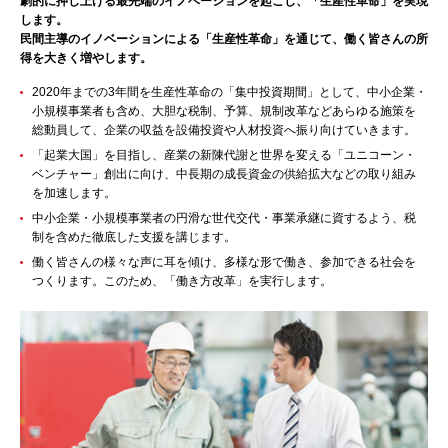
劇的に押し上げる最先端のイノベーションを起こし、「生産性革命」を実現
します。
民間主導のイノベーションによる「生産性革命」を通じて、働く皆さんの所
得を大きく増やします。
2020年までの3年間を生産性革命の「集中投資期間」として、中小企業・
小規模事業者も含め、大胆な税制、予算、規制改革などあらゆる施策を
総動員して、企業の収益を設備投資や人材投資へ振り向けていきます。
「起業大国」を目指し、産業の新陳代謝と世界を変える「ユニコーン・
ベンチャー」創出に向け、中長期の成長資金の供給拡大などの取り組み
を加速します。
中小企業・小規模事業者の円滑な世代交代・事業承継に資するよう、税
制を含めた徹底した支援を講じます。
働く皆さんの様々な声に耳を傾け、多様な形で働き、参加できる社会を
つくります。このため、「働き方改革」を実行します。