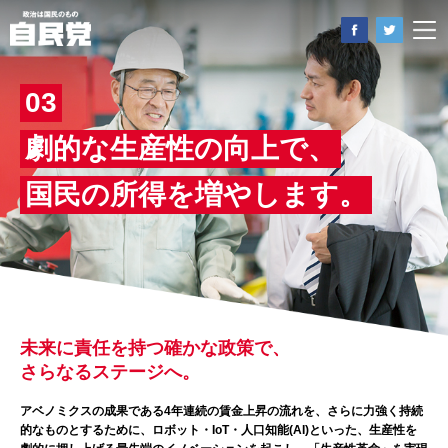
03
劇的な生産性の向上で、
国民の所得を増やします。
未来に責任を持つ確かな政策で、
さらなるステージへ。
アベノミクスの成果である4年連続の賃金上昇の流れを、さらに力強く持続
的なものとするために、ロボット・IoT・人口知能(AI)といった、生産性を