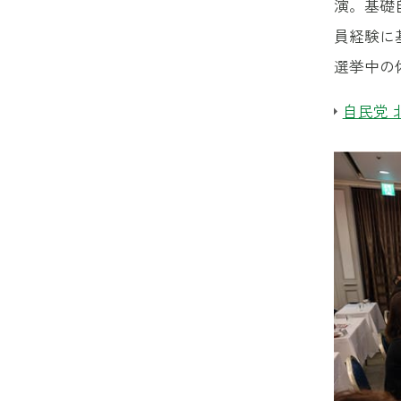
演。基礎
員経験に
選挙中の
自民党 