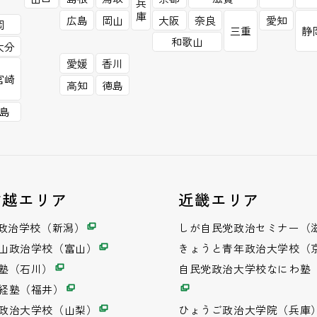
兵
庫
広島
岡山
大阪
奈良
愛知
岡
三重
静
和歌山
大分
愛媛
香川
宮崎
高知
徳島
島
信越エリア
近畿エリア
潟政治学校（新潟）
しが自民党政治セミナー（
山政治学校（富山）
きょうと青年政治大学校（
塾（石川）
自民党政治大学校なにわ塾
経塾（福井）
政治大学校（山梨）
ひょうご政治大学院（兵庫