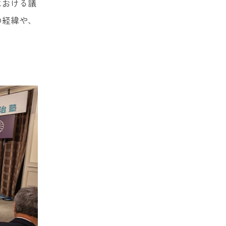
における議
の経緯や、