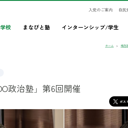
入党のご案内
自民
治学校
まなびと塾
インターンシップ/学生
ホーム
地方
AIDO政治塾」第6回開催
ポス