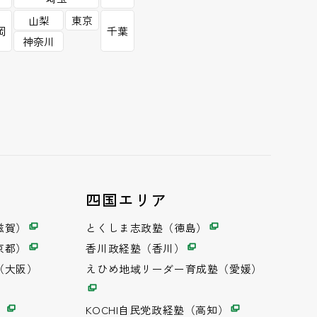
山梨
東京
岡
千葉
神奈川
四国エリア
滋賀）
とくしま志政塾（徳島）
京都）
香川政経塾（香川）
（大阪）
えひめ地域リーダー育成塾（愛媛）
）
KOCHI自民党政経塾（高知）