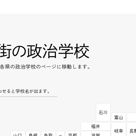
街の政治学校
各県の政治学校のページに移動します。
わせると学校名が出ます。
石川
富山
福井
岐阜
長
山口
島根
鳥取
京都
滋賀