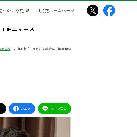
党へのご意見
自民党ホームページ
CIPニュース
政治学校
第11期「HOKKAIDO政治塾」第6回開催
ト
シェア
LINEで送る