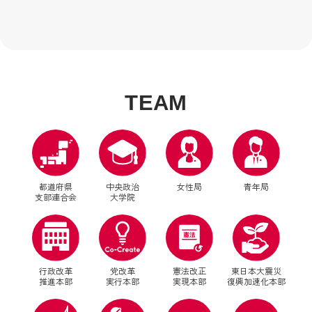
山口政治塾（山口）
えひめ地域リーダー育成塾（愛媛）
自民党FUKUOKA政治塾（福岡）
KOCHI自民党政経塾（高知）
ニューリーダー育成塾（佐賀）
ニューリーダー育成塾『長崎出島塾』（長崎）
明日のリーダー育成塾（熊本）
T
E
A
M
自民党大分政治学院（大分）
ニューリーダー育成塾「ひむか」（宮崎）
ふるさとリーダー育成塾かごんま造士館（鹿児島）
Okinawa政治大学校-夢・志道場-（沖縄）
都道府県
中央政治
女性局
青年局
支部連合会
大学院
行政改革
党改革
憲法改正
東日本大震災
推進本部
実行本部
実現本部
復興加速化本部
別ウィンドウリンク
別ウィンドウリンク