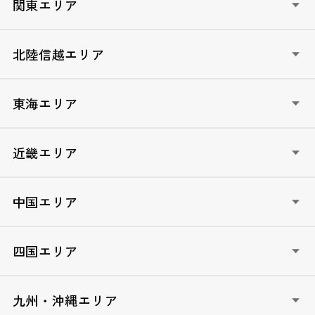
HOKKAIDO政治塾（北海道）
関東エリア
AOMORI政治塾（青森）
いわて政治塾（岩手）
いばらき青年フォーラム（茨城）
北陸信越エリア
宮城未来塾（宮城）
自民党とちぎ未来塾（栃木）
AKITA未来塾（秋田）
ぐんま政治塾（群馬）
LDP新潟政治学校（新潟）
東海エリア
やまがた元気塾（山形）
埼玉政治学院（埼玉）
自民党富山政治学校（富山）
ふくしま未来政治塾（福島）
ちば自民党政治学院（千葉）
石川政経塾（石川）
自民党ぎふ政治塾（岐阜）
近畿エリア
TOKYO自民党政経塾（東京）
ふくい政経塾（福井）
自民党静岡県政経塾（静岡）
かながわ自民党未来カレッジ（神奈川）
やまなし政治大学校（山梨）
愛知政治大学院（愛知）
しが自民党政治セミナー（滋賀）
中国エリア
信州維新塾（長野）
三重政治大学院（三重）
きょうと青年政治大学校（京都）
自民党政治大学校なにわ塾（大阪）
TOTTORI政治塾/女星塾とっとり（鳥取）
四国エリア
ひょうご政治大学院（兵庫）
しまね高志塾（島根）
奈良政経アカデミー（奈良）
おかやま政治大学校（岡山）
とくしま志政塾（徳島）
九州・沖縄エリア
木国政経塾（和歌山）
広島未来創造塾（広島）