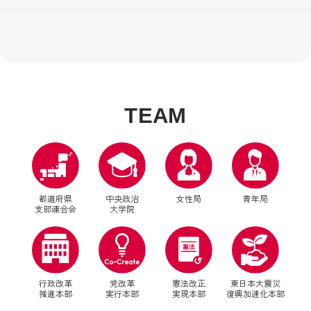
香川政経塾（香川）
山口政治塾（山口）
えひめ地域リーダー育成塾（愛媛）
自民党FUKUOKA政治塾（福岡）
KOCHI自民党政経塾（高知）
ニューリーダー育成塾（佐賀）
ニューリーダー育成塾『長崎出島塾』（長崎）
明日のリーダー育成塾（熊本）
T
E
A
M
自民党大分政治学院（大分）
ニューリーダー育成塾「ひむか」（宮崎）
ふるさとリーダー育成塾かごんま造士館（鹿児島）
Okinawa政治大学校-夢・志道場-（沖縄）
都道府県
中央政治
女性局
青年局
支部連合会
大学院
行政改革
党改革
憲法改正
東日本大震災
推進本部
実行本部
実現本部
復興加速化本部