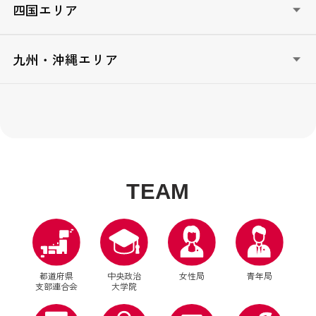
自民党政治大学校なにわ塾（大阪）
TOTTORI政治塾/女星塾とっとり（鳥取）
四国エリア
ひょうご政治大学院（兵庫）
しまね高志塾（島根）
奈良政経アカデミー（奈良）
おかやま政治大学校（岡山）
とくしま志政塾（徳島）
九州・沖縄エリア
木国政経塾（和歌山）
広島未来創造塾（広島）
香川政経塾（香川）
山口政治塾（山口）
えひめ地域リーダー育成塾（愛媛）
自民党FUKUOKA政治塾（福岡）
KOCHI自民党政経塾（高知）
ニューリーダー育成塾（佐賀）
ニューリーダー育成塾『長崎出島塾』（長崎）
明日のリーダー育成塾（熊本）
T
E
A
M
自民党大分政治学院（大分）
ニューリーダー育成塾「ひむか」（宮崎）
ふるさとリーダー育成塾かごんま造士館（鹿児島）
Okinawa政治大学校-夢・志道場-（沖縄）
都道府県
中央政治
女性局
青年局
支部連合会
大学院