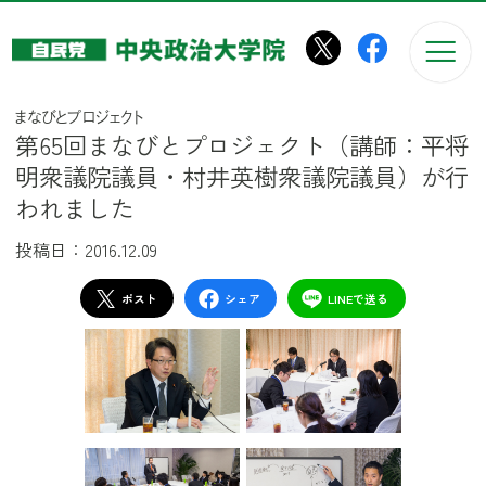
このページの本文へ移動
まなびとプロジェクト
第65回まなびとプロジェクト（講師：平将
明衆議院議員・村井英樹衆議院議員）が行
われました
投稿日：2016.12.09
ポスト
シェア
LINEで送る