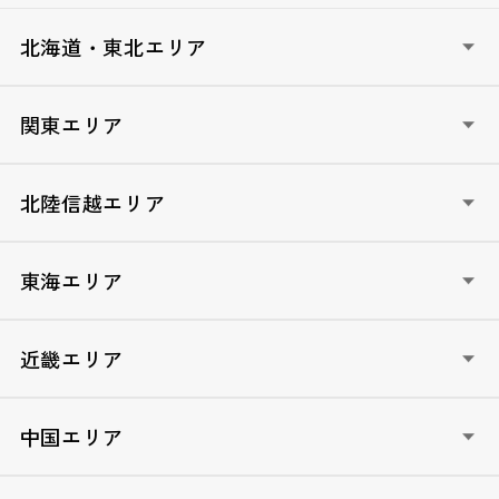
北海道・東北エリア
HOKKAIDO政治塾（北海道）
関東エリア
AOMORI政治塾（青森）
いわて政治塾（岩手）
いばらき青年フォーラム（茨城）
北陸信越エリア
宮城未来塾（宮城）
自民党とちぎ未来塾（栃木）
AKITA未来塾（秋田）
ぐんま政治塾（群馬）
LDP新潟政治学校（新潟）
東海エリア
やまがた元気塾（山形）
埼玉政治学院（埼玉）
自民党富山政治学校（富山）
ふくしま未来政治塾（福島）
ちば自民党政治学院（千葉）
石川政経塾（石川）
自民党ぎふ政治塾（岐阜）
近畿エリア
TOKYO自民党政経塾（東京）
ふくい政経塾（福井）
自民党静岡県政経塾（静岡）
かながわ自民党未来カレッジ（神奈川）
やまなし政治大学校（山梨）
愛知政治大学院（愛知）
しが自民党政治セミナー（滋賀）
中国エリア
信州維新塾（長野）
三重政治大学院（三重）
きょうと青年政治大学校（京都）