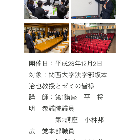
開催日：平成28年12月2日
対象：関西大学法学部坂本
治也教授とゼミの皆様
講 師：第1講座 平 将
明 衆議院議員
講 師：
第2講座 小林邦
広 党本部職員