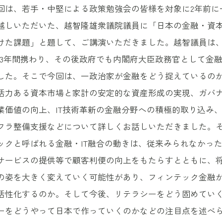
回は、若手・中堅による政策勉強会の皆様を対象に2年前に
越しいただいた、越智隆雄衆議院議員に「日本の金融・資
けた課題」と題して、ご講演いただきました。越智議員は
13年間携わり、その後政府でも内閣府大臣政務官として金
した。そこで今回は、一政治家が金融をどう捉えているの
活力ある資本市場と家計の安定的な資産形成の実現、ガバ
業価値の向上、IT技術革新の金融分野への積極的取り込み
フラ整備支援などについて詳しくお話しいただきました。
ックと呼ばれる金融・IT融合の動きは、従来みられなかっ
サービスの提供等で顧客利便の向上をもたらすとともに、
の姿を大きく変えていく可能性があり、フィンテック金融
活性化するのか。そして今後、リテラシーをどう固めてい
ーをどうやって日本で作っていくのかなどの注目点を述べ