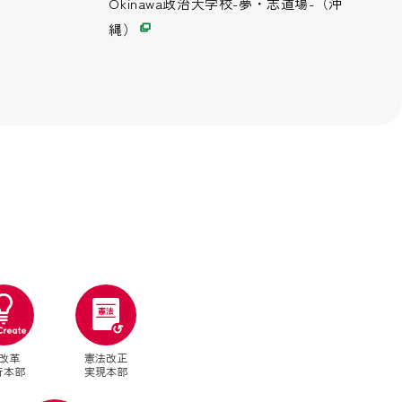
Okinawa政治大学校-夢・志道場-（沖
縄）
改革
憲法改正
行本部
実現本部