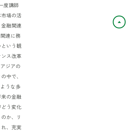
一度講師
本市場の活
ペ
、金融関連
融関連に務
かという観
ナンス改革
、アジアの
その中で、
たような多
将来の金融
がどう変化
くのか、リ
られ、充実