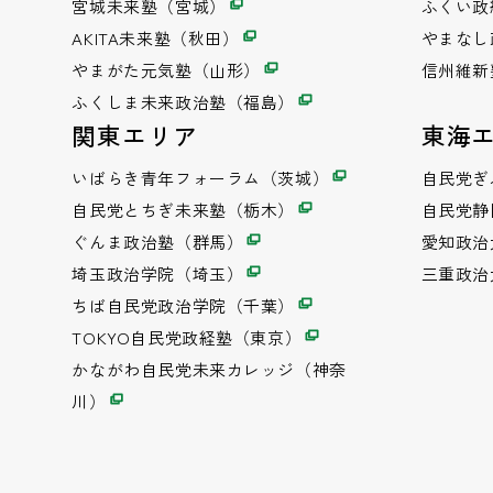
宮城未来塾（宮城）
ふくい政
AKITA未来塾（秋田）
やまなし
やまがた元気塾（山形）
信州維新
ふくしま未来政治塾（福島）
関東エリア
東海
いばらき青年フォーラム（茨城）
自民党ぎ
自民党とちぎ未来塾（栃木）
自民党静
ぐんま政治塾（群馬）
愛知政治
埼玉政治学院（埼玉）
三重政治
ちば自民党政治学院（千葉）
TOKYO自民党政経塾（東京）
かながわ自民党未来カレッジ（神奈
川）