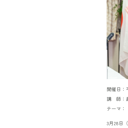
開催日：平
講 師：
テーマ：
3月28