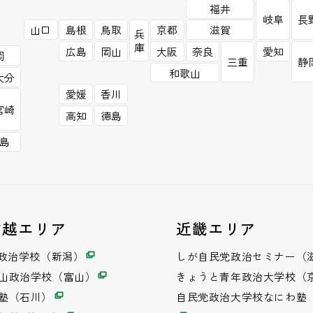
福井
岐阜
長
山口
島根
鳥取
京都
滋賀
兵
庫
広島
岡山
大阪
奈良
愛知
岡
三重
静
和歌山
大分
愛媛
香川
宮崎
高知
徳島
島
信越エリア
近畿エリア
潟政治学校（新潟）
しが自民党政治セミナー（
山政治学校（富山）
きょうと青年政治大学校（
塾（石川）
自民党政治大学校なにわ塾