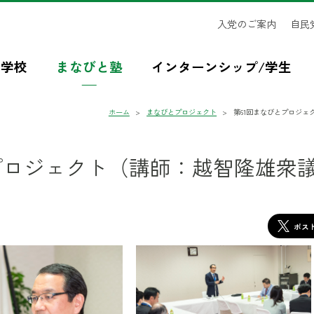
入党のご案内
自民
治学校
まなびと塾
インターンシップ/学生
ホーム
まなびとプロジェクト
第61回まなびとプロジ
プロジェクト（講師：越智隆雄衆
ポス