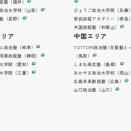
経塾（福井）
政治大学校（山梨）
ひょうご政治大学院（兵庫
塾（長野）
奈良政経アカデミー（奈良
木国政経塾（和歌山）
エリア
中国エリア
ふ政治塾（岐阜）
TOTTORI政治塾/女星塾と
岡県政経塾（静岡）
（鳥取）
大学院（愛知）
しまね高志塾（島根）
大学院（三重）
おかやま政治大学校（岡山
広島未来創造塾（広島）
山口政治塾（山口）