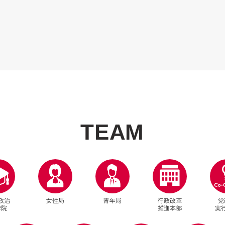
T
E
A
M
政治
女性局
青年局
行政改革
党
学院
推進本部
実