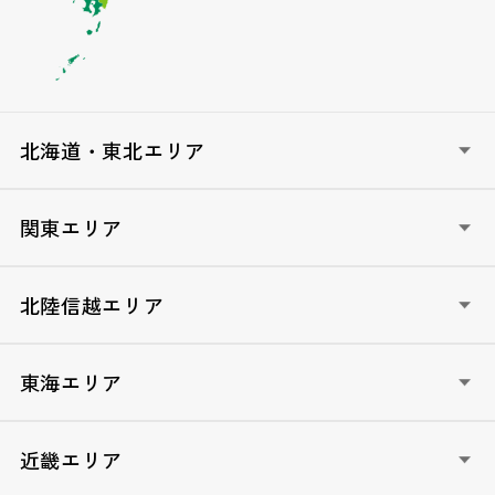
北海道・東北エリア
HOKKAIDO政治塾（北海道）
関東エリア
AOMORI政治塾（青森）
いわて政治塾（岩手）
いばらき青年フォーラム（茨城）
北陸信越エリア
宮城未来塾（宮城）
自民党とちぎ未来塾（栃木）
AKITA未来塾（秋田）
ぐんま政治塾（群馬）
LDP新潟政治学校（新潟）
東海エリア
やまがた元気塾（山形）
埼玉政治学院（埼玉）
自民党富山政治学校（富山）
ふくしま未来政治塾（福島）
ちば自民党政治学院（千葉）
石川政経塾（石川）
自民党ぎふ政治塾（岐阜）
近畿エリア
TOKYO自民党政経塾（東京）
ふくい政経塾（福井）
自民党静岡県政経塾（静岡）