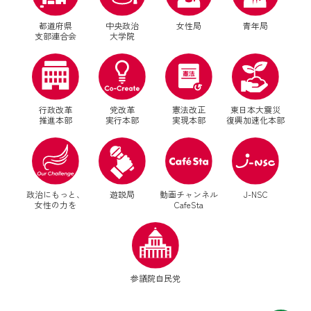
Okinawa政治大学校-夢・志道場-（沖縄）
都道府県
中央政治
女性局
青年局
支部連合会
大学院
行政改革
党改革
憲法改正
東日本大震災
推進本部
実行本部
実現本部
復興加速化本部
別ウィンドウリンク
別ウィンドウリンク
政治にもっと、
遊説局
動画チャンネル
J-NSC
女性の力を
CafeSta
別ウィンドウリンク
参議院自民党