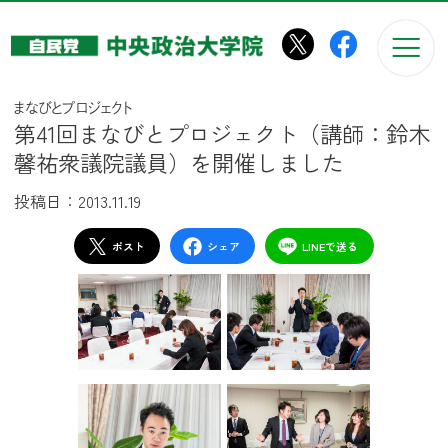
このページの本文へ移動
まなびとプロジェクト
第41回まなびとプロジェクト（講師：鈴木
馨祐衆議院議員）を開催しました
投稿日：2013.11.19
ポスト
シェア
LINEで送る