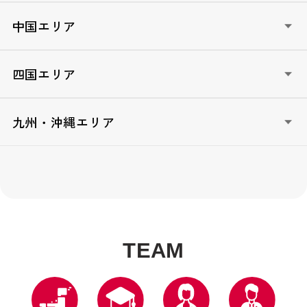
かながわ自民党未来カレッジ（神奈川）
やまなし政治大学校（山梨）
愛知政治大学院（愛知）
しが自民党政治セミナー（滋賀）
中国エリア
信州維新塾（長野）
三重政治大学院（三重）
きょうと青年政治大学校（京都）
自民党政治大学校なにわ塾（大阪）
TOTTORI政治塾/女星塾とっとり（鳥取）
四国エリア
ひょうご政治大学院（兵庫）
しまね高志塾（島根）
奈良政経アカデミー（奈良）
おかやま政治大学校（岡山）
とくしま志政塾（徳島）
九州・沖縄エリア
木国政経塾（和歌山）
広島未来創造塾（広島）
香川政経塾（香川）
山口政治塾（山口）
えひめ地域リーダー育成塾（愛媛）
自民党FUKUOKA政治塾（福岡）
KOCHI自民党政経塾（高知）
ニューリーダー育成塾（佐賀）
ニューリーダー育成塾『長崎出島塾』（長崎）
明日のリーダー育成塾（熊本）
T
E
A
M
自民党大分政治学院（大分）
ニューリーダー育成塾「ひむか」（宮崎）
ふるさとリーダー育成塾かごんま造士館（鹿児島）