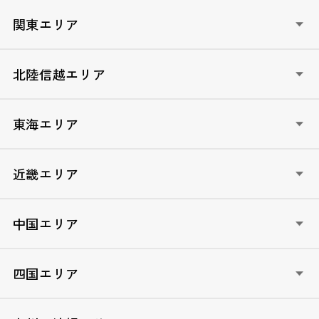
HOKKAIDO政治塾（北海道）
関東エリア
AOMORI政治塾（青森）
いわて政治塾（岩手）
いばらき青年フォーラム（茨城）
北陸信越エリア
宮城未来塾（宮城）
自民党とちぎ未来塾（栃木）
AKITA未来塾（秋田）
ぐんま政治塾（群馬）
LDP新潟政治学校（新潟）
東海エリア
やまがた元気塾（山形）
埼玉政治学院（埼玉）
自民党富山政治学校（富山）
ふくしま未来政治塾（福島）
ちば自民党政治学院（千葉）
石川政経塾（石川）
自民党ぎふ政治塾（岐阜）
近畿エリア
TOKYO自民党政経塾（東京）
ふくい政経塾（福井）
自民党静岡県政経塾（静岡）
かながわ自民党未来カレッジ（神奈川）
やまなし政治大学校（山梨）
愛知政治大学院（愛知）
しが自民党政治セミナー（滋賀）
中国エリア
信州維新塾（長野）
三重政治大学院（三重）
きょうと青年政治大学校（京都）
自民党政治大学校なにわ塾（大阪）
TOTTORI政治塾/女星塾とっとり（鳥取）
四国エリア
ひょうご政治大学院（兵庫）
しまね高志塾（島根）
奈良政経アカデミー（奈良）
おかやま政治大学校（岡山）