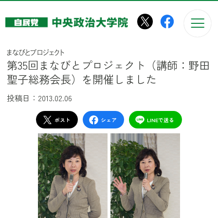
このページの本文へ移動
まなびとプロジェクト
第35回まなびとプロジェクト（講師：野田
聖子総務会長）を開催しました
投稿日：2013.02.06
ポスト
シェア
LINEで送る