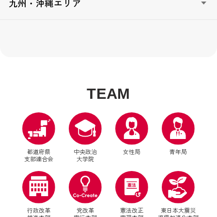
とくしま志政塾（徳島）
九州・沖縄エリア
木国政経塾（和歌山）
広島未来創造塾（広島）
香川政経塾（香川）
山口政治塾（山口）
えひめ地域リーダー育成塾（愛媛）
自民党FUKUOKA政治塾（福岡）
KOCHI自民党政経塾（高知）
ニューリーダー育成塾（佐賀）
ニューリーダー育成塾『長崎出島塾』（長崎）
明日のリーダー育成塾（熊本）
T
E
A
M
自民党大分政治学院（大分）
ニューリーダー育成塾「ひむか」（宮崎）
ふるさとリーダー育成塾かごんま造士館（鹿児島）
Okinawa政治大学校-夢・志道場-（沖縄）
都道府県
中央政治
女性局
青年局
支部連合会
大学院
行政改革
党改革
憲法改正
東日本大震災