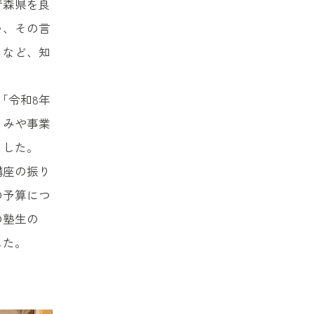
青森県を良
い、その言
るなど、知
「令和8年
くみや事業
ました。
講座の振り
の予算につ
の塾生の
した。