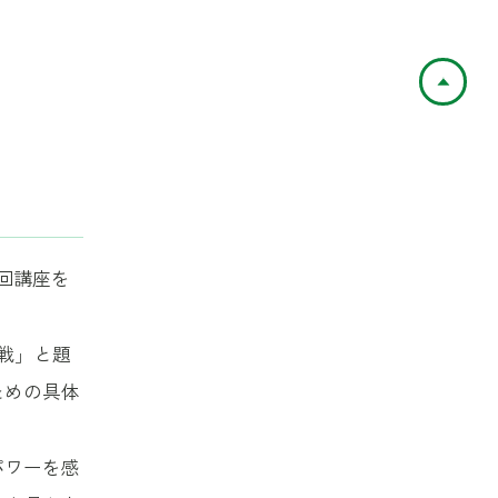
ペ
回講座を
戦」と題
ための具体
パワーを感