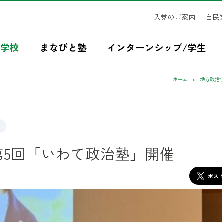
入党のご案内
自民
治学校
まなびと塾
インターンシップ/学生
ホーム
地方政治
第5回「いわて政治塾」開催
ポス