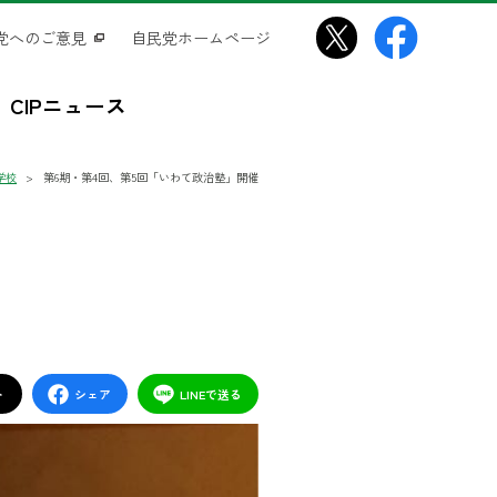
党へのご意見
自民党ホームページ
CIPニュース
学校
第6期・第4回、第5回「いわて政治塾」開催
ト
シェア
LINEで送る