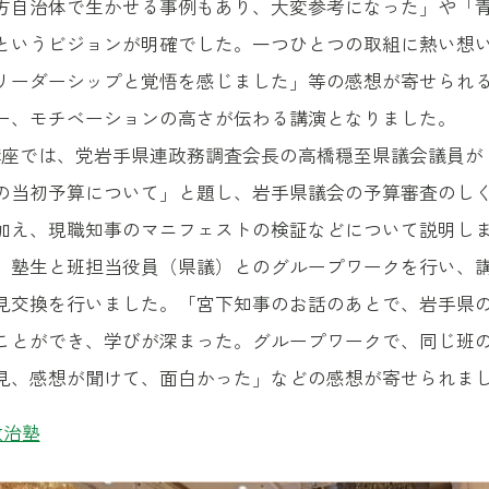
方自治体で生かせる事例もあり、大変参考になった」や「
というビジョンが明確でした。一つひとつの取組に熱い想
リーダーシップと覚悟を感じました」等の感想が寄せられ
ー、モチベーションの高さが伝わる講演となりました。
座では、党岩手県連政務調査会長の高橋穏至県議会議員が
の当初予算について」と題し、岩手県議会の予算審査のし
加え、現職知事のマニフェストの検証などについて説明し
塾生と班担当役員（県議）とのグループワークを行い、
見交換を行いました。「宮下知事のお話のあとで、岩手県
ことができ、学びが深まった。グループワークで、同じ班
見、感想が聞けて、面白かった」などの感想が寄せられま
政治塾