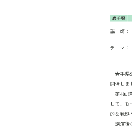
岩手県
講 師：
テーマ：
岩手県
開催しま
第4回講
して、む
的な戦略
講演後の